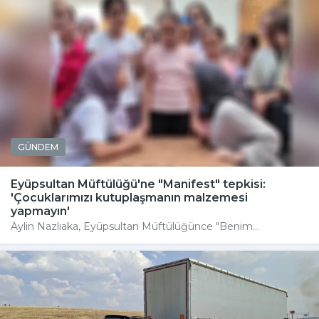
GÜNDEM
Eyüpsultan Müftülüğü'ne "Manifest" tepkisi:
'Çocuklarımızı kutuplaşmanın malzemesi
yapmayın'
Aylin Nazlıaka, Eyüpsultan Müftülüğünce "Benim...