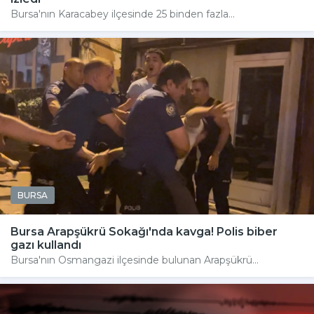
Bursa'nın Karacabey ilçesinde 25 binden fazla...
BURSA
Bursa Arapşükrü Sokağı'nda kavga! Polis biber
gazı kullandı
Bursa'nın Osmangazi ilçesinde bulunan Arapşükrü...