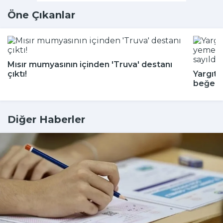
Öne Çıkanlar
Mısır mumyasının içinden 'Truva' destanı
çıktı!
Yargıta
beğenm
Diğer Haberler