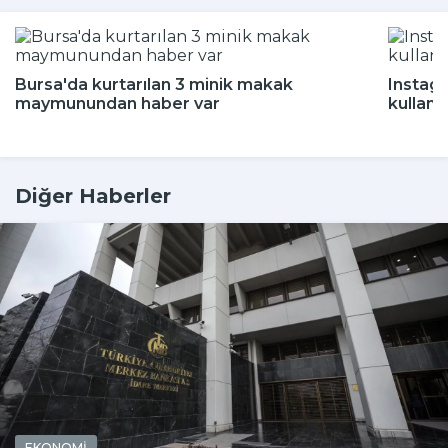
Bursa'da kurtarılan 3 minik makak
Instagr
maymunundan haber var
kullanı
Diğer Haberler
EKONOMİ