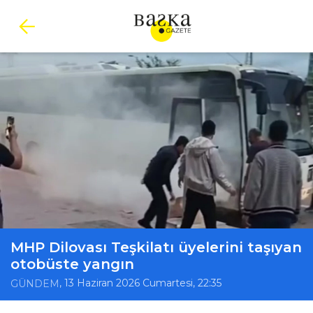
MHP Dilovası Teşkilatı üyelerini taşıyan
otobüste yangın
, 13 Haziran 2026 Cumartesi, 22:35
GÜNDEM