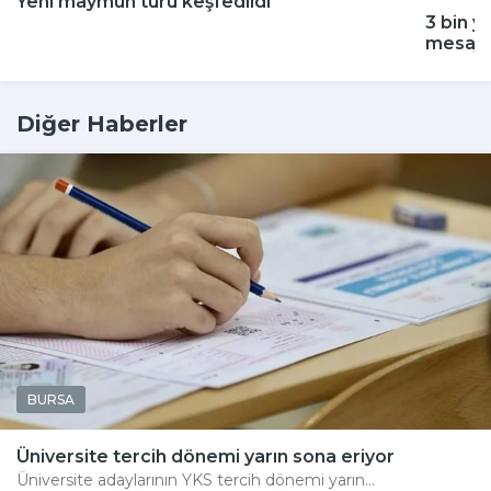
Yeni maymun türü keşfedildi
3 bin y
mesajı
Diğer Haberler
BURSA
Üniversite tercih dönemi yarın sona eriyor
Üniversite adaylarının YKS tercih dönemi yarın...