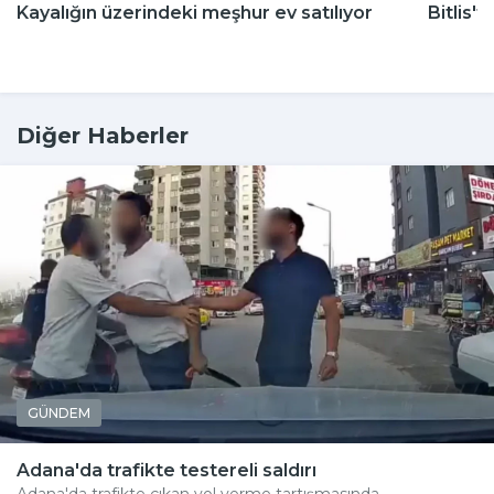
Kayalığın üzerindeki meşhur ev satılıyor
Bitlis'
Diğer Haberler
GÜNDEM
Adana'da trafikte testereli saldırı
Adana'da trafikte çıkan yol verme tartışmasında...