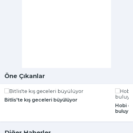
Öne Çıkanlar
Bitlis'te kış geceleri büyülüyor
Hobi di
buluyor
Diğer Haberler