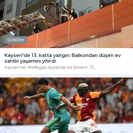
GÜNDEM
Kayseri'de 13. katta yangın: Balkondan düşen ev
sahibi yaşamını yitirdi
Kayseri'nin Melikgazi ilçesinde bir binanın 13....