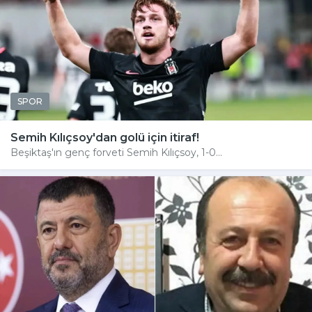
SPOR
Semih Kılıçsoy'dan golü için itiraf!
Beşiktaş'ın genç forveti Semih Kılıçsoy, 1-0...