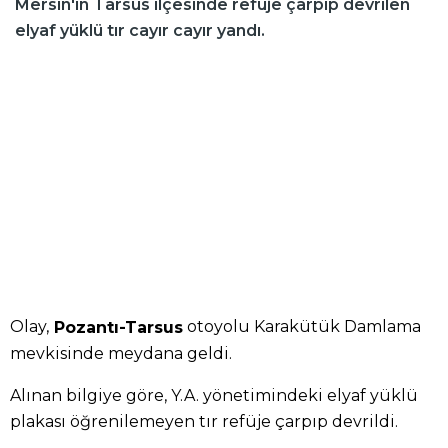
Mersin'in Tarsus ilçesinde refüje çarpıp devrilen
elyaf yüklü tır cayır cayır yandı.
Olay,
otoyolu Karakütük Damlama
Pozantı-Tarsus
mevkisinde meydana geldi.
Alınan bilgiye göre, Y.A. yönetimindeki elyaf yüklü
plakası öğrenilemeyen tır refüje çarpıp devrildi.