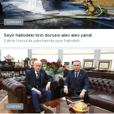
GÜNDEM
Seyir halindeki tırın dorsesi alev alev yandı
Edirne Havsa'da yakınlarında seyir halindeki...
GÜNDEM