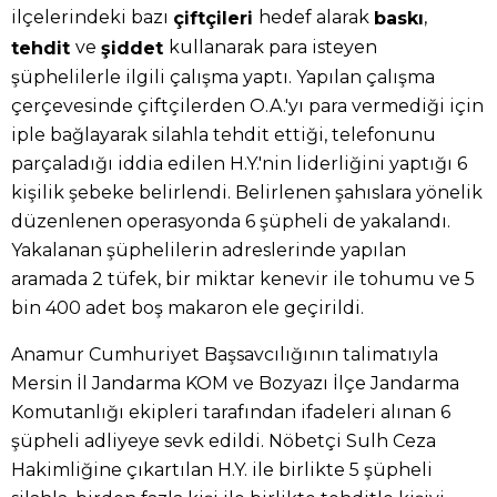
ilçelerindeki bazı
hedef alarak
,
çiftçileri
baskı
ve
kullanarak para isteyen
tehdit
şiddet
şüphelilerle ilgili çalışma yaptı. Yapılan çalışma
çerçevesinde çiftçilerden O.A.'yı para vermediği için
iple bağlayarak silahla tehdit ettiği, telefonunu
parçaladığı iddia edilen H.Y.'nin liderliğini yaptığı 6
kişilik şebeke belirlendi. Belirlenen şahıslara yönelik
düzenlenen operasyonda 6 şüpheli de yakalandı.
Yakalanan şüphelilerin adreslerinde yapılan
aramada 2 tüfek, bir miktar kenevir ile tohumu ve 5
bin 400 adet boş makaron ele geçirildi.
Anamur Cumhuriyet Başsavcılığının talimatıyla
Mersin İl Jandarma KOM ve Bozyazı İlçe Jandarma
Komutanlığı ekipleri tarafından ifadeleri alınan 6
şüpheli adliyeye sevk edildi. Nöbetçi Sulh Ceza
Hakimliğine çıkartılan H.Y. ile birlikte 5 şüpheli