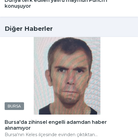
Dünya terk edilen yavru maymun Punch'ı
konuşuyor
Diğer Haberler
BURSA
Bursa'da zihinsel engelli adamdan haber
alınamıyor
Bursa'nın Keles ilçesinde evinden çıktıktan...