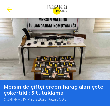
Mersin'de çiftçilerden haraç alan çete
çökertildi: 5 tutuklama
, 17 Mayıs 2026 Pazar, 00:51
GÜNDEM