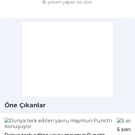
İlk yorum yapan siz olun.
Öne Çıkanlar
5 soru