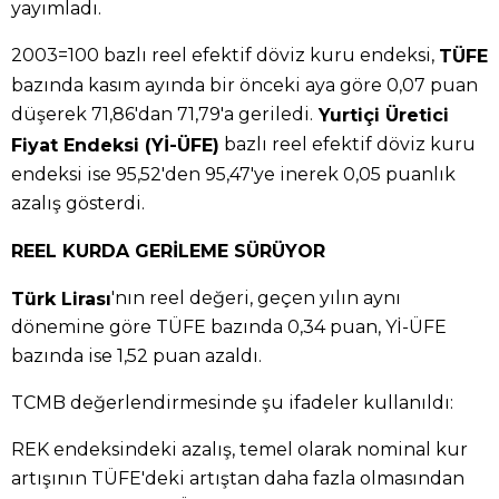
yayımladı.
2003=100 bazlı reel efektif döviz kuru endeksi,
TÜFE
bazında kasım ayında bir önceki aya göre 0,07 puan
düşerek 71,86'dan 71,79'a geriledi.
Yurtiçi Üretici
bazlı reel efektif döviz kuru
Fiyat Endeksi (Yİ-ÜFE)
endeksi ise 95,52'den 95,47'ye inerek 0,05 puanlık
azalış gösterdi.
REEL KURDA GERİLEME SÜRÜYOR
'nın reel değeri, geçen yılın aynı
Türk Lirası
dönemine göre TÜFE bazında 0,34 puan, Yİ-ÜFE
bazında ise 1,52 puan azaldı.
TCMB değerlendirmesinde şu ifadeler kullanıldı:
REK endeksindeki azalış, temel olarak nominal kur
artışının TÜFE'deki artıştan daha fazla olmasından