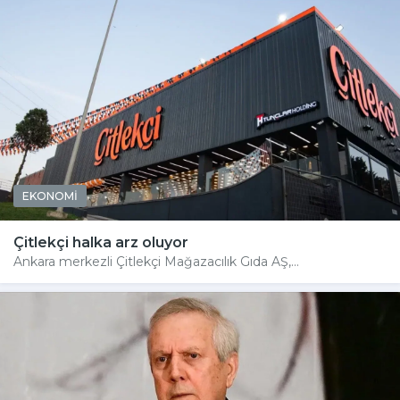
EKONOMİ
Çitlekçi halka arz oluyor
Ankara merkezli Çitlekçi Mağazacılık Gıda AŞ,...