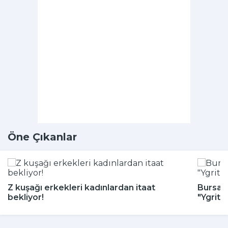
Öne Çıkanlar
Z kuşağı erkekleri kadınlardan itaat
Bursa H
bekliyor!
"Ygritt