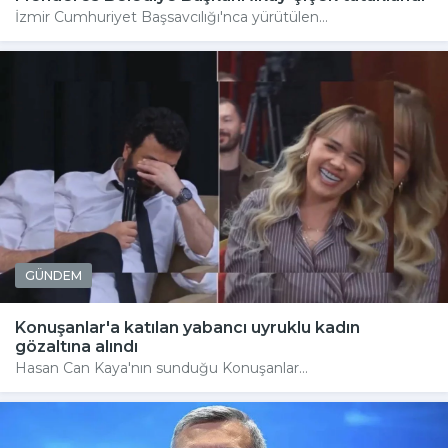
İzmir Cumhuriyet Başsavcılığı'nca yürütülen...
GÜNDEM
Konuşanlar'a katılan yabancı uyruklu kadın
gözaltına alındı
Hasan Can Kaya'nın sunduğu Konuşanlar...