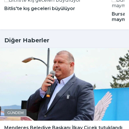
Bitlis'te kış geceleri büyülüyor
Bursa'd
maymun
Diğer Haberler
GÜNDEM
Menderes Belediye Başkanı İlkay Çiçek tutuklandı