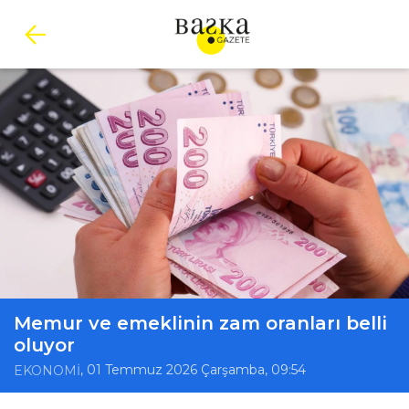
Memur ve emeklinin zam oranları belli
oluyor
, 01 Temmuz 2026 Çarşamba, 09:54
EKONOMİ