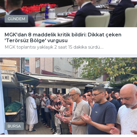
GÜNDEM
MGK'dan 8 maddelik kritik bildiri: Dikkat çeken
'Terörsüz Bölge' vurgusu
MGK toplantısı yaklaşık 2 saat 15 dakika sürdü....
BURSA