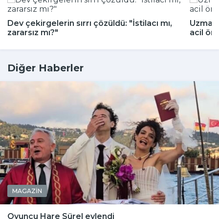
Dev çekirgelerin sırrı çözüldü: "İstilacı mı,
Uzmanla
zararsız mı?"
acil ön
Diğer Haberler
MAGAZİN
Oyuncu Hare Sürel evlendi