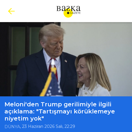
Meloni'den Trump gerilimiyle ilgili
açıklama: "Tartışmayı körüklemeye
niyetim yok"
, 23 Haziran 2026 Salı, 22:29
DÜNYA