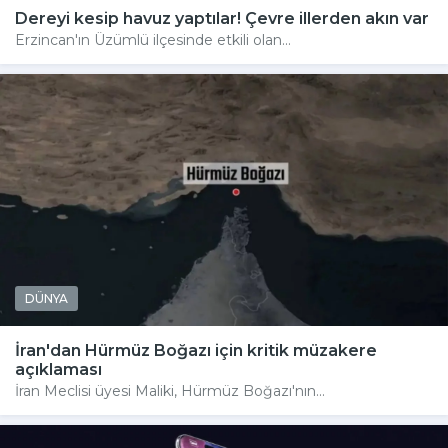
Dereyi kesip havuz yaptılar! Çevre illerden akın var
Erzincan'ın Üzümlü ilçesinde etkili olan...
DÜNYA
İran'dan Hürmüz Boğazı için kritik müzakere
açıklaması
İran Meclisi üyesi Maliki, Hürmüz Boğazı'nın...