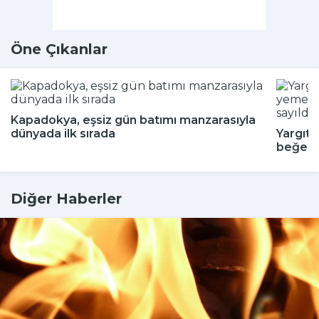
Öne Çıkanlar
Kapadokya, eşsiz gün batımı manzarasıyla
dünyada ilk sırada
Yargıta
beğenm
Diğer Haberler