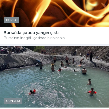
BURSA
Bursa'da çatıda yangın çıktı
Bursa'nın İnegöl ilçesinde bir binanın...
GÜNDEM