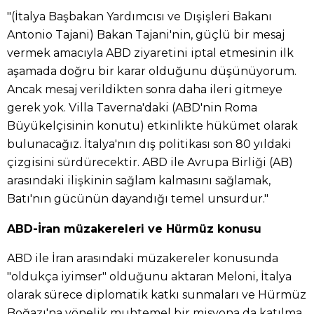
"(İtalya Başbakan Yardımcısı ve Dışişleri Bakanı
Antonio Tajani) Bakan Tajani'nin, güçlü bir mesaj
vermek amacıyla ABD ziyaretini iptal etmesinin ilk
aşamada doğru bir karar olduğunu düşünüyorum.
Ancak mesaj verildikten sonra daha ileri gitmeye
gerek yok. Villa Taverna'daki (ABD'nin Roma
Büyükelçisinin konutu) etkinlikte hükümet olarak
bulunacağız. İtalya'nın dış politikası son 80 yıldaki
çizgisini sürdürecektir. ABD ile Avrupa Birliği (AB)
arasındaki ilişkinin sağlam kalmasını sağlamak,
Batı'nın gücünün dayandığı temel unsurdur."
ABD-İran müzakereleri ve Hürmüz konusu
ABD ile İran arasındaki müzakereler konusunda
"oldukça iyimser" olduğunu aktaran Meloni, İtalya
olarak sürece diplomatik katkı sunmaları ve Hürmüz
Boğazı'na yönelik muhtemel bir misyona da katılma