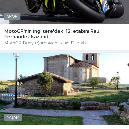
SPOR
MotoGP'nin İngiltere'deki 12. etabını Raul
Fernandez kazandı
MotoGP Dünya Şampiyonası'nın 12. etabı...
YAŞAM