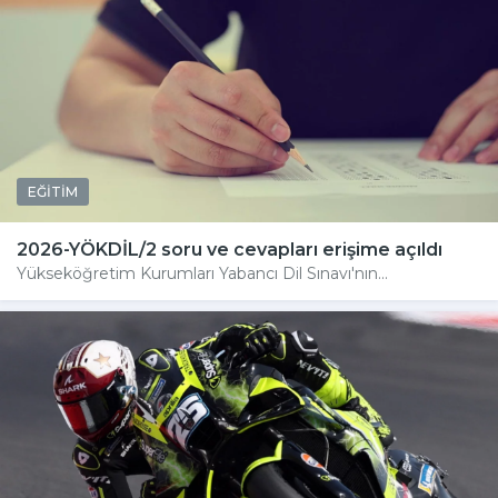
EĞİTİM
2026-YÖKDİL/2 soru ve cevapları erişime açıldı
Yükseköğretim Kurumları Yabancı Dil Sınavı'nın...