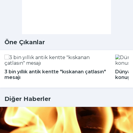
Öne Çıkanlar
3 bin yıllık antik kentte "kıskanan çatlasın"
Dünya 
mesajı
konuşu
Diğer Haberler