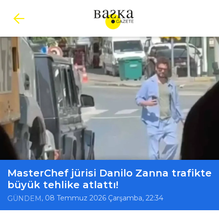
MasterChef jürisi Danilo Zanna trafikte
büyük tehlike atlattı!
, 08 Temmuz 2026 Çarşamba, 22:34
GÜNDEM