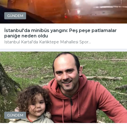
GÜNDEM
İstanbul'da minibüs yangını: Peş peşe patlamalar
paniğe neden oldu
İstanbul Kartal'da Karlıktepe Mahallesi Spor...
GÜNDEM