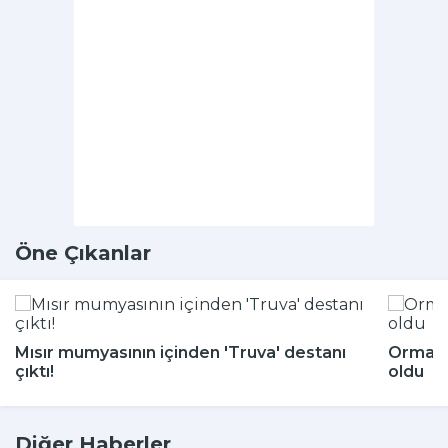
Öne Çıkanlar
Mısır mumyasının içinden 'Truva' destanı
Ormand
çıktı!
oldu
Diğer Haberler