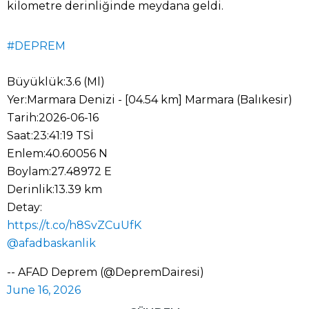
kilometre derinliğinde meydana geldi.
#DEPREM
Büyüklük:3.6 (Ml)
Yer:Marmara Denizi - [04.54 km] Marmara (Balıkesir)
Tarih:2026-06-16
Saat:23:41:19 TSİ
Enlem:40.60056 N
Boylam:27.48972 E
Derinlik:13.39 km
Detay:
https://t.co/h8SvZCuUfK
@afadbaskanlik
-- AFAD Deprem (@DepremDairesi)
June 16, 2026