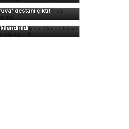
sır mumyasının içinden
ruva' destanı çıktı!
zla acı biber tüketimi
ümcül kanser riskiyle
şkilendirildi