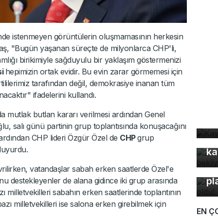
de istenmeyen görüntülerin oluşmamasının herkesin
ş, "Bugün yaşanan süreçte de milyonlarca CHP'li,
lığı birikimiyle sağduyulu bir yaklaşım göstermenizi
si
hepimizin ortak evidir. Bu evin zarar görmemesi için
tililerimiz tarafından değil, demokrasiye inanan tüm
acaktır" ifadelerini kullandı.
Ka
 mutlak butlan kararı verilmesi ardından Genel
ev
u, salı günü partinin grup toplantısında konuşacağını
ı ardından CHP lideri Özgür Özel de
CHP
grup
Z 
duyurdu.
ka
Bu
vrilirken, vatandaşlar sabah erken saatlerde Özel'e
pl
'nu destekleyenler de alana gidince iki grup arasında
ı milletvekilleri sabahın erken saatlerinde toplantının
zı milletvekilleri ise salona erken girebilmek için
EN Ç