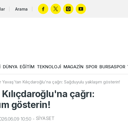
lar
Arama
İ
DÜNYA
EĞİTİM
TEKNOLOJİ
MAGAZİN
SPOR
BURSASPOR
 Yavaş'tan Kılıçdaroğlu'na çağrı: Sağduyulu yaklaşım gösterin!
Kılıçdaroğlu'na çağrı:
m gösterin!
SİYASET
26.06.09 10:50
-