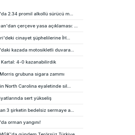
da 2.34 promil alkollü sürücü m...
an'dan çerçeve yasa açıklaması: ...
i'deki cinayet şüphelilerine İH...
daki kazada motosikletli duvara...
 Kartal: 4-0 kazanabilirdik
p Morris grubuna sigara zammı
n North Carolina eyaletinde sil...
fiyatlarında sert yükseliş
n 3 şirketin bedelsiz sermaye a...
'da orman yangını!
k MGK'da gündem Terörsüz Türkiye