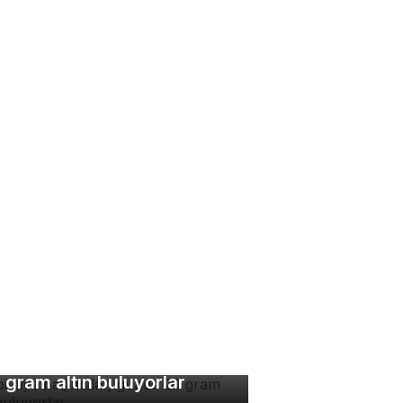
bi diye başladılar, günde
 gram altın buluyorlar