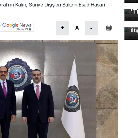
Mı
 İbrahim Kalın, Suriye Dışişleri Bakanı Esad Hasan
'T
Fa
öl
+
A
-
ili