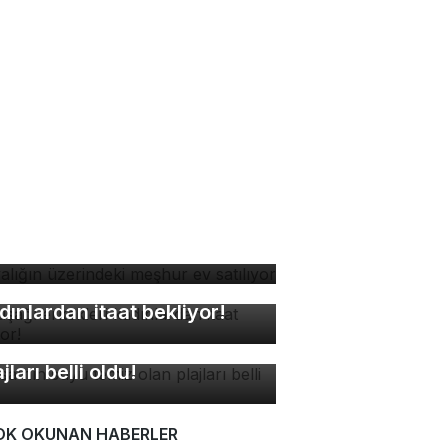
yalığın üzerindeki meşhur
 satılıyor
kuşağı erkekleri
dınlardan itaat bekliyor!
rsa'nın suyu temiz olan
ajları belli oldu!
OK OKUNAN HABERLER