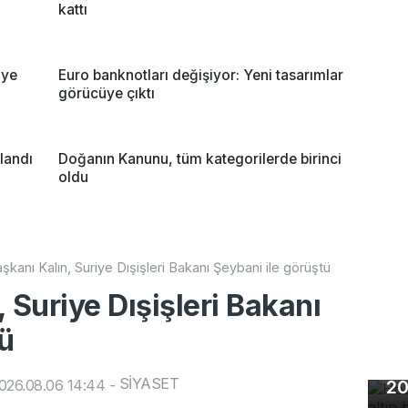
kattı
iye
Euro banknotları değişiyor: Yeni tasarımlar
görücüye çıktı
alandı
Doğanın Kanunu, tüm kategorilerde birinci
oldu
şkanı Kalın, Suriye Dışişleri Bakanı Şeybani ile görüştü
 Suriye Dışişleri Bakanı
tü
Ho
SİYASET
026.08.06 14:44
-
20