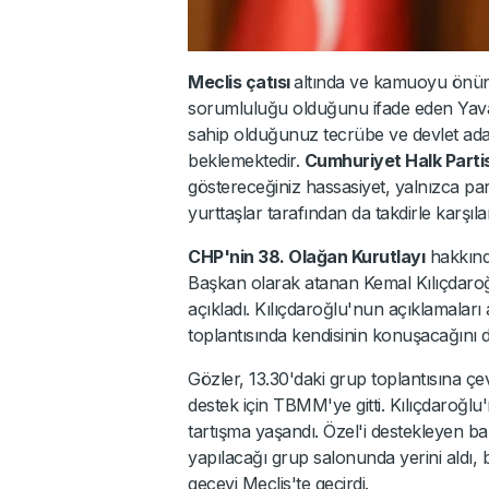
Meclis çatısı
altında ve kamuoyu önün
sorumluluğu olduğunu ifade eden Yava
sahip olduğunuz tecrübe ve devlet adam
beklemektedir.
Cumhuriyet Halk Parti
göstereceğiniz hassasiyet, yalnızca par
yurttaşlar tarafından da takdirle karşılan
CHP'nin 38. Olağan Kurutlayı
hakkında
Başkan olarak atanan Kemal Kılıçdaroğl
açıkladı. Kılıçdaroğlu'nun açıklamalar
toplantısında kendisinin konuşacağını 
Gözler, 13.30'daki grup toplantısına çe
destek için TBMM'ye gitti. Kılıçdaroğlu
tartışma yaşandı. Özel'i destekleyen baz
yapılacağı grup salonunda yerini aldı, ba
geceyi Meclis'te geçirdi.