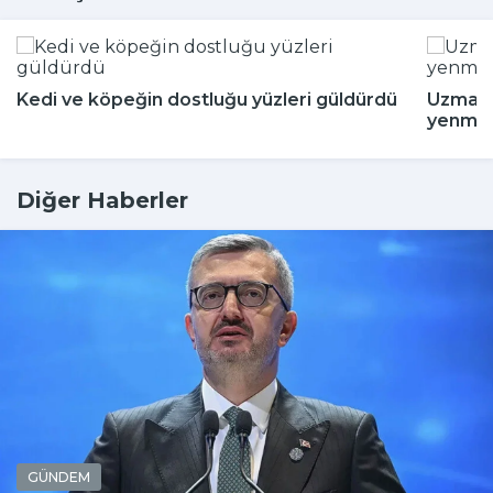
Kedi ve köpeğin dostluğu yüzleri güldürdü
Uzman i
yenmey
Diğer Haberler
GÜNDEM