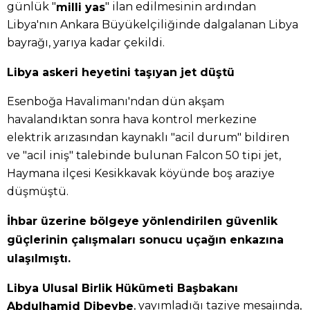
günlük "
" ilan edilmesinin ardından
milli yas
Libya'nın Ankara Büyükelçiliğinde dalgalanan Libya
bayrağı, yarıya kadar çekildi.
Libya askeri heyetini taşıyan jet düştü
Esenboğa Havalimanı'ndan dün akşam
havalandıktan sonra hava kontrol merkezine
elektrik arızasından kaynaklı "acil durum" bildiren
ve "acil iniş" talebinde bulunan Falcon 50 tipi jet,
Haymana ilçesi Kesikkavak köyünde boş araziye
düşmüştü.
İhbar üzerine bölgeye yönlendirilen güvenlik
güçlerinin çalışmaları sonucu uçağın enkazına
ulaşılmıştı.
Libya Ulusal Birlik Hükümeti Başbakanı
, yayımladığı taziye mesajında,
Abdulhamid Dibeybe