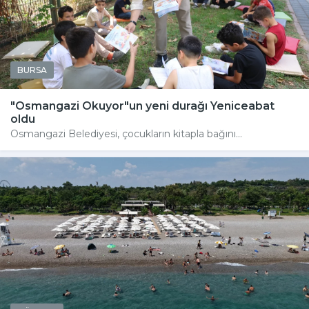
BURSA
"Osmangazi Okuyor"un yeni durağı Yeniceabat
oldu
Osmangazi Belediyesi, çocukların kitapla bağını...