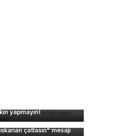
ne müdahalesinde bunları
kın yapmayın!
bin yıllık antik kentte
ıskanan çatlasın" mesajı
zla acı biber tüketimi