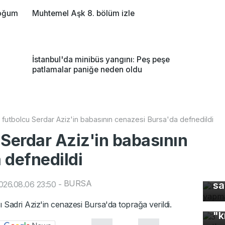
doğum
Muhtemel Aşk 8. bölüm izle
İstanbul'da minibüs yangını: Peş peşe
patlamalar paniğe neden oldu
li futbolcu Serdar Aziz'in babasının cenazesi Bursa'da defnedildi
u Serdar Aziz'in babasının
 defnedildi
Ke
BURSA
026.08.06 23:50
-
sa
3 
ı Sadri Aziz'in cenazesi Bursa'da toprağa verildi.
"k
Fa