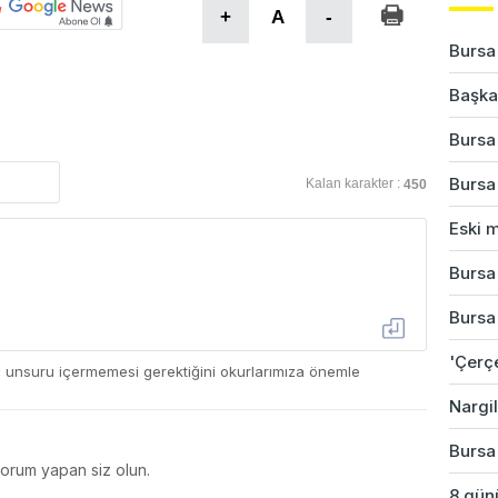
+
A
-
Bursa
Başkan
Bursa'
Bursa
Kalan karakter :
450
Eski m
Bursa'
Bursa'
'Çerç
ç unsuru içermemesi gerektiğini okurlarımıza önemle
Nargil
Bursa
yorum yapan siz olun.
8 günü