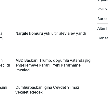
Phili
Bursa'
Altın 
za
Nargile kömürü yüklü tır alev alev yandı
Cansev
imi
an
ABD Başkanı Trump, doğumla vatandaşlığı
eçildi
engellemeye kararlı: Yeni kararname
imzaladı
şımı
Cumhurbaşkanlığına Cevdet Yılmaz
vekalet edecek