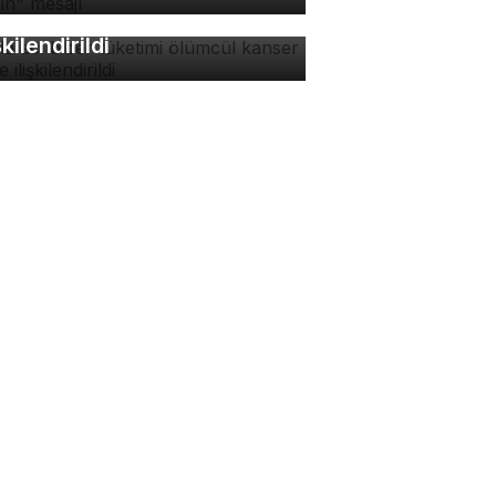
ümcül kanser riskiyle
şkilendirildi