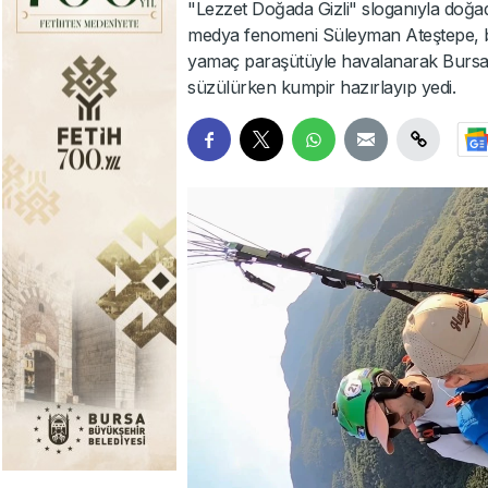
"Lezzet Doğada Gizli" sloganıyla doğad
medya fenomeni Süleyman Ateştepe, bu k
yamaç paraşütüyle havalanarak Bursa'n
süzülürken kumpir hazırlayıp yedi.