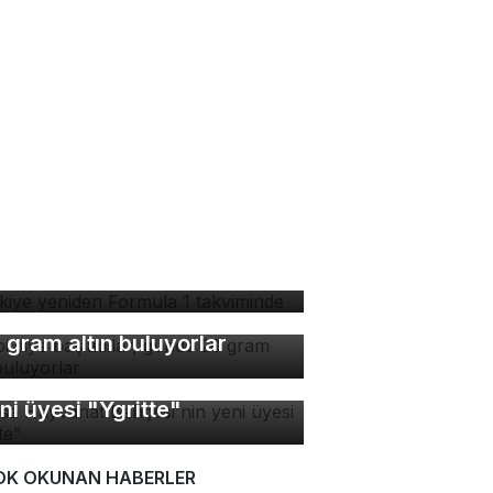
rkiye yeniden Formula 1
kviminde
bi diye başladılar, günde
 gram altın buluyorlar
rsa Hayvanat Bahçesi'nin
ni üyesi "Ygritte"
OK OKUNAN HABERLER