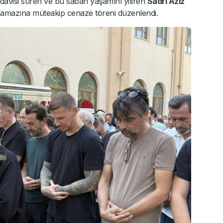
edavisi süren ve bu sabah yaşamını yitiren
Sadri Aziz
namazına müteakip cenaze töreni düzenlendi.