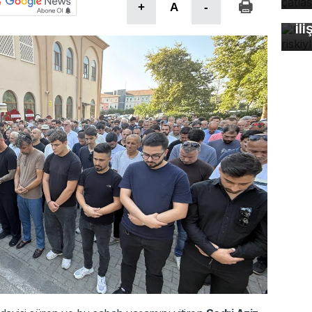
+
A
-
öl
ili