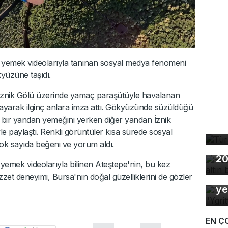
ğı yemek videolarıyla tanınan sosyal medya fenomeni
yüzüne taşıdı.
n İznik Gölü üzerinde yamaç paraşütüyle havalanan
layarak ilginç anlara imza attı. Gökyüzünde süzüldüğü
Tü
, bir yandan yemeğini yerken diğer yandan İznik
ta
le paylaştı. Renkli görüntüler kısa sürede sosyal
ok sayıda beğeni ve yorum aldı.
Ho
20
 yemek videolarıyla bilinen Ateştepe'nin, bu kez
Bu
zzet deneyimi, Bursa'nın doğal güzelliklerini de gözler
ye
EN Ç