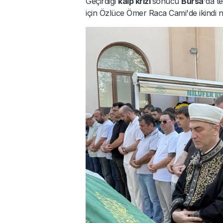
Geçirdiği
kalp krizi
sonucu
Bursa
'da t
için Özlüce Ömer Raca Cami'de ikindi 