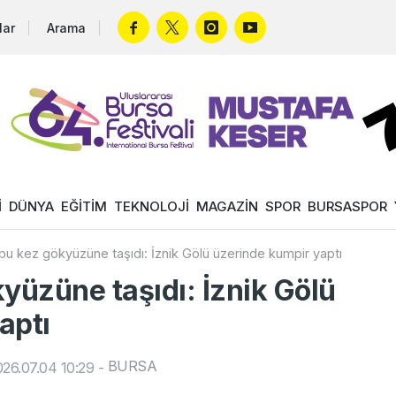
lar
Arama
İ
DÜNYA
EĞİTİM
TEKNOLOJİ
MAGAZİN
SPOR
BURSASPOR
bu kez gökyüzüne taşıdı: İznik Gölü üzerinde kumpir yaptı
yüzüne taşıdı: İznik Gölü
aptı
BURSA
26.07.04 10:29
-