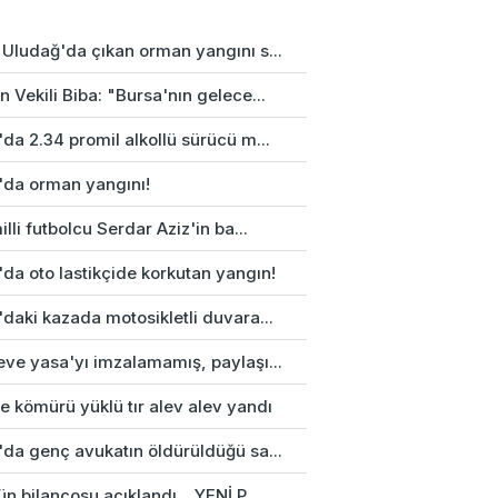
 Uludağ'da çıkan orman yangını s...
 Vekili Biba: "Bursa'nın gelece...
da 2.34 promil alkollü sürücü m...
'da orman yangını!
illi futbolcu Serdar Aziz'in ba...
da oto lastikçide korkutan yangın!
daki kazada motosikletli duvara...
eve yasa'yı imzalamamış, paylaşı...
e kömürü yüklü tır alev alev yandı
'da genç avukatın öldürüldüğü sa...
n bilançosu açıklandı... YENİ P...