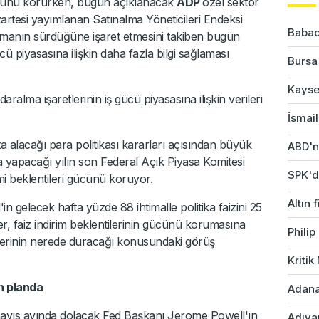
i gücünü korurken, bugün açıklanacak
ADP
özel sektör
zartesi yayımlanan Satınalma Yöneticileri Endeksi
Babac
almanın sürdüğüne işaret etmesini takiben bugün
cü piyasasına ilişkin daha fazla bilgi sağlaması
Bursa'
Kayser
ralma işaretlerinin iş gücü piyasasına ilişkin verileri
İsmail
a alacağı para politikası kararları açısından büyük
ABD'ni
 yapacağı yılın son Federal Açık Piyasa Komitesi
SPK'da
mi beklentileri gücünü koruyor.
Altın 
in gelecek hafta yüzde 88 ihtimalle politika faizini 25
er, faiz indirim beklentilerinin gücünü korumasına
Phili
imlerinin nerede duracağı konusundaki görüş
Kriti
ön planda
Adana'
mayıs ayında dolacak Fed Başkanı Jerome Powell'ın
Adıyam