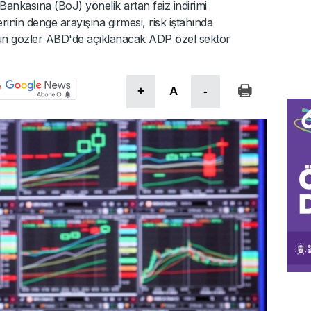
nkasına (BoJ) yönelik artan faiz indirimi
lerinin denge arayışına girmesi, risk iştahında
gün gözler ABD'de açıklanacak ADP özel sektör
+
A
-