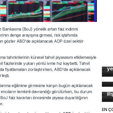
Bankasına (BoJ) yönelik artan faiz indirimi
lerinin denge arayışına girmesi, risk iştahında
gün gözler ABD'de açıklanacak ADP özel sektör
şma tahminlerinin küresel tahvil piyasasını etkilemesiyle
Bu
 faizlerinde yukarı yönlü ivme hız kaybetti. Tahvil
ye
nda fiyatlamaları zorlaştırırken, ABD'de açıklanacak
Bi
leşti.
bü
Fa
arlanma eğilimine girmesine karşın bugün açıklanacak
öl
ımcıların temkinli davrandığı görülürken, bu durum
ili
J faiz kararları öncesinde piyasa duyarlılığının
r.
EN Ç