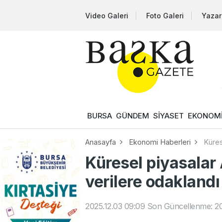
Video Galeri
Foto Galeri
Yazar
BURSA
GÜNDEM
SİYASET
EKONOM
Anasayfa
Ekonomi Haberleri
Küres
Küresel piyasalar
verilere odaklandı
2025.12.03 09:09
Son Güncellenme: 20