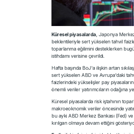
Küresel piyasalarda
, Japonya Merkez 
beklentileriyle sert yükselen tahvil faiz
toparlanma eğilimini desteklerken bu
istihdamı verisine çevrildi.
Hafta başında BoJ'a ilişkin artan sıkıla
sert yükselen ABD ve Avrupa'daki tahvil
faizlerindeki yükselişler pay piyasaları
önemli veriler yatırımcıların odağına yer
Küresel piyasalarda risk iştahının top
makroeoknomik veriler öncesinde yatır
bu ayki ABD Merkez Bankası (Fed) ve Bo
kırılgan olmaya devam ettiğini gösteriyo