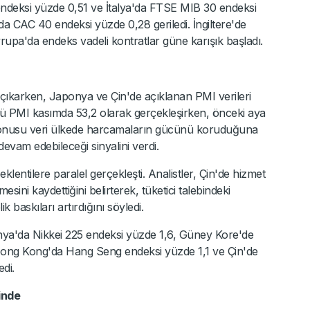
ndeksi yüzde 0,51 ve İtalya'da FTSE MIB 30 endeksi
 CAC 40 endeksi yüzde 0,28 geriledi. İngiltere'de
rupa'da endeks vadeli kontratlar güne karışık başladı.
e çıkarken, Japonya ve Çin'de açıklanan PMI verileri
rü PMI kasımda 53,2 olarak gerçekleşirken, önceki aya
öz konusu veri ülkede harcamaların gücünü koruduğuna
devam edebileceği sinyalini verdi.
klentilere paralel gerçekleşti. Analistler, Çin'de hizmet
ni kaydettiğini belirterek, tüketici talebindeki
baskıları artırdığını söyledi.
nya'da Nikkei 225 endeksi yüzde 1,6, Güney Kore'de
Hong Kong'da Hang Seng endeksi yüzde 1,1 ve Çin'de
di.
inde