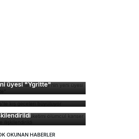
rsa Hayvanat Bahçesi'nin
ni üyesi "Ygritte"
tlis'te kış geceleri
yülüyor
zla acı biber tüketimi
ümcül kanser riskiyle
şkilendirildi
OK OKUNAN HABERLER