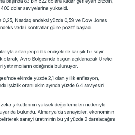
fta başında 83 bin 822 dolara kadar gerileyen Bitcoin,
 400 dolar seviyelerine yükseldi.
de 0,25, Nasdaq endeksi yüzde 0,59 ve Dow Jones
deks vadeli kontratlar güne pozitif başladı.
rıyla artan jeopolitik endişelerle karışık bir seyir
 ek olarak, Avro Bölgesinde bugün açıklanacak Üretici
eri yatırımcıların odağında bulunuyor.
esi'nde ekimde yüzde 2,1 olan yıllık enflasyon,
de işsizlik oranı ekim ayında yüzde 6,4 seviyesini
zeka şirketlerinin yüksek değerlemeleri nedeniyle
 uyarıda bulundu. Almanya'da sanayiciler, ekonominin
 belirterek sanayi üretiminin bu yıl yüzde 2 daralacağını