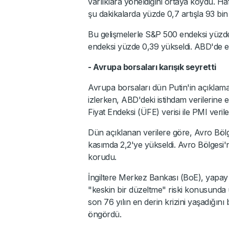
varlıklara yöneldiğini ortaya koydu. Ha
şu dakikalarda yüzde 0,7 artışla 93 bin
Bu gelişmelerle S&P 500 endeksi yüz
endeksi yüzde 0,39 yükseldi. ABD'de en
- Avrupa borsaları karışık seyretti
Avrupa borsaları dün Putin'in açıklamala
izlerken, ABD'deki istihdam verilerine
Fiyat Endeksi (ÜFE) verisi ile PMI veril
Dün açıklanan verilere göre, Avro Bölg
kasımda 2,2'ye yükseldi. Avro Bölgesi'n
korudu.
İngiltere Merkez Bankası (BoE), yapay 
"keskin bir düzeltme" riski konusunda
son 76 yılın en derin krizini yaşadığını
öngördü.