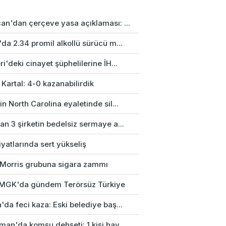
an'dan çerçeve yasa açıklaması: ...
da 2.34 promil alkollü sürücü m...
i'deki cinayet şüphelilerine İH...
 Kartal: 4-0 kazanabilirdik
n North Carolina eyaletinde sil...
n 3 şirketin bedelsiz sermaye a...
fiyatlarında sert yükseliş
p Morris grubuna sigara zammı
k MGK'da gündem Terörsüz Türkiye
da feci kaza: Eski belediye baş...
an'da komşu dehşeti: 1 kişi hay...