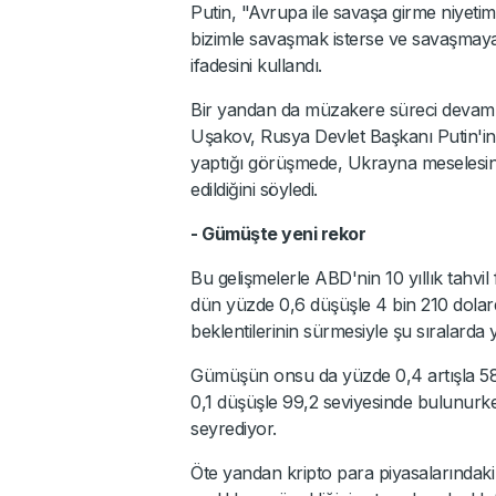
Putin, "Avrupa ile savaşa girme niyet
bizimle savaşmak isterse ve savaşmaya
ifadesini kullandı.
Bir yandan da müzakere süreci devam e
Uşakov, Rusya Devlet Başkanı Putin'in
yaptığı görüşmede, Ukrayna meselesin
edildiğini söyledi.
- Gümüşte yeni rekor
Bu gelişmelerle ABD'nin 10 yıllık tahvi
dün yüzde 0,6 düşüşle 4 bin 210 dolard
beklentilerinin sürmesiyle şu sıralarda 
Gümüşün onsu da yüzde 0,4 artışla 58,
0,1 düşüşle 99,2 seviyesinde bulunurken
seyrediyor.
Öte yandan kripto para piyasalarındaki 