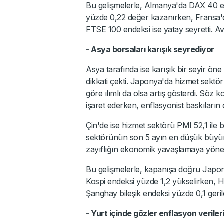
Bu gelişmelerle, Almanya'da DAX 40 e
yüzde 0,22 değer kazanırken, Fransa'da
FTSE 100 endeksi ise yatay seyretti. Av
- Asya borsaları karışık seyrediyor
Asya tarafında ise karışık bir seyir ön
dikkati çekti. Japonya'da hizmet sektö
göre ılımlı da olsa artış gösterdi. S
işaret ederken, enflasyonist baskıların 
Çin'de ise hizmet sektörü PMI 52,1 ile be
sektörünün son 5 ayın en düşük büyümesi
zayıflığın ekonomik yavaşlamaya yönelik 
Bu gelişmelerle, kapanışa doğru Japo
Kospi endeksi yüzde 1,2 yükselirken, 
Şanghay bileşik endeksi yüzde 0,1 gerile
- Yurt içinde gözler enflasyon veriler