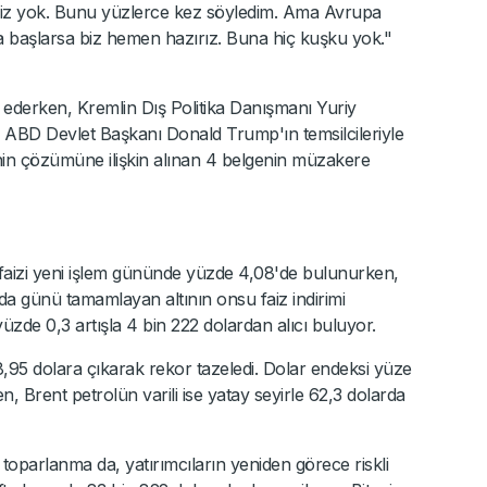
imiz yok. Bunu yüzlerce kez söyledim. Ama Avrupa
 başlarsa biz hemen hazırız. Buna hiç kuşku yok."
derken, Kremlin Dış Politika Danışmanı Yuriy
 ABD Devlet Başkanı Donald Trump'ın temsilcileriyle
in çözümüne ilişkin alınan 4 belgenin müzakere
l faizi yeni işlem gününde yüzde 4,08'de bulunurken,
a günü tamamlayan altının onsu faiz indirimi
yüzde 0,3 artışla 4 bin 222 dolardan alıcı buluyor.
95 dolara çıkarak rekor tazeledi. Dolar endeksi yüze
, Brent petrolün varili ise yatay seyirle 62,3 dolarda
toparlanma da, yatırımcıların yeniden görece riskli