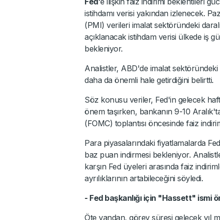
Fed
'e ilişkin faiz indirimi beklentiler
istihdamı verisi yakından izlenecek. Pa
(PMI) verileri imalat sektöründeki dar
açıklanacak istihdam verisi ülkede iş gü
bekleniyor.
Analistler, ABD'de imalat sektöründeki da
daha da önemli hale getirdiğini belirtti.
Söz konusu veriler, Fed'in gelecek haft
önem taşırken, bankanın 9-10 Aralık'ta
(FOMC) toplantısı öncesinde faiz indiri
Para piyasalarındaki fiyatlamalarda Fed'
baz puan indirmesi bekleniyor. Analistl
karşın Fed üyeleri arasında faiz indir
ayrılıklarının artabileceğini söyledi.
- Fed başkanlığı için "Hassett" ismi 
Öte yandan, görev süresi gelecek yıl 