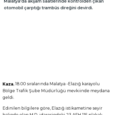
Malatya'da akşam saatlerinde kontrolden çıkan
otomobil çarptığı trambüs direğini devirdi.
, 18.00 sıralarında Malatya -Elazığ karayolu
Kaza
Bölge Trafik Şube Müdürlüğü mevkiinde meydana
geldi.
Edinilen bilgilere göre, Elazığ istikametine seyir
halinde olan M.D. idaresindeki 23 AFH 115 plakalı