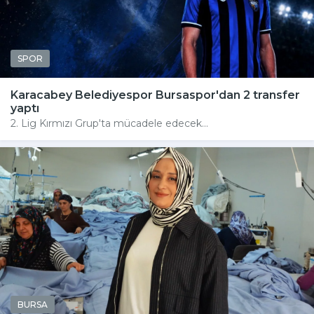
SPOR
Karacabey Belediyespor Bursaspor'dan 2 transfer
yaptı
2. Lig Kırmızı Grup'ta mücadele edecek...
BURSA