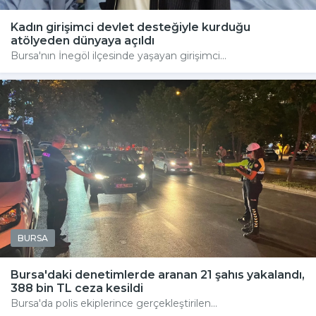
Kadın girişimci devlet desteğiyle kurduğu
atölyeden dünyaya açıldı
Bursa'nın İnegöl ilçesinde yaşayan girişimci...
BURSA
Bursa'daki denetimlerde aranan 21 şahıs yakalandı,
388 bin TL ceza kesildi
Bursa'da polis ekiplerince gerçekleştirilen...