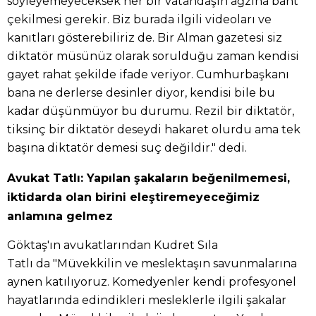
söyleyemeyeceksek her bir vatandaşın ağzına bant
çekilmesi gerekir. Biz burada ilgili videoları ve
kanıtları gösterebiliriz de. Bir Alman gazetesi siz
diktatör müsünüz olarak sorulduğu zaman kendisi
gayet rahat şekilde ifade veriyor. Cumhurbaşkanı
bana ne derlerse desinler diyor, kendisi bile bu
kadar düşünmüyor bu durumu. Rezil bir diktatör,
tiksinç bir diktatör deseydi hakaret olurdu ama tek
başına diktatör demesi suç değildir." dedi.
Avukat Tatlı: Yapılan şakaların beğenilmemesi,
iktidarda olan birini eleştiremeyeceğimiz
anlamına gelmez
Göktaş'ın avukatlarından Kudret Sıla
Tatlı da "Müvekkilin ve meslektaşın savunmalarına
aynen katılıyoruz. Komedyenler kendi profesyonel
hayatlarında edindikleri mesleklerle ilgili şakalar