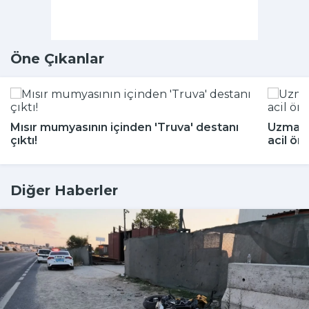
Öne Çıkanlar
Mısır mumyasının içinden 'Truva' destanı
Uzmanla
çıktı!
acil ön
Diğer Haberler