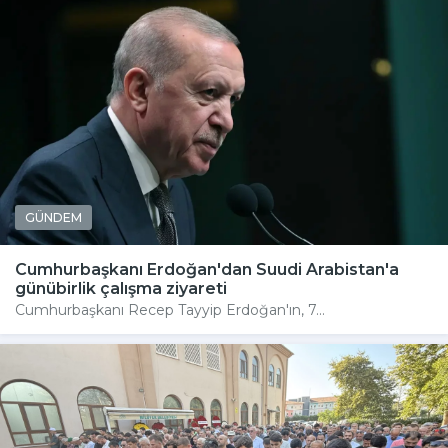
GÜNDEM
Cumhurbaşkanı Erdoğan'dan Suudi Arabistan'a
günübirlik çalışma ziyareti
Cumhurbaşkanı Recep Tayyip Erdoğan'ın, 7...