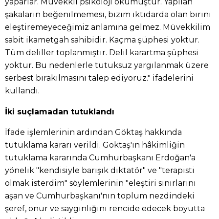
yaparlar. Müvekkil psikoloji okumuştur. Yapılan
şakaların beğenilmemesi, bizim iktidarda olan birini
eleştiremeyeceğimiz anlamına gelmez. Müvekkilim
sabit ikametgah sahibidir. Kaçma şüphesi yoktur.
Tüm deliller toplanmıştır. Delil karartma şüphesi
yoktur. Bu nedenlerle tutuksuz yargılanmak üzere
serbest bırakılmasını talep ediyoruz." ifadelerini
kullandı.
İki suçlamadan tutuklandı
İfade işlemlerinin ardından Göktaş hakkında
tutuklama kararı verildi. Göktaş'ın hâkimliğin
tutuklama kararında Cumhurbaşkanı Erdoğan'a
yönelik "kendisiyle barışık diktatör" ve "terapisti
olmak isterdim" söylemlerinin "eleştiri sınırlarını
aşan ve Cumhurbaşkanı'nın toplum nezdindeki
şeref, onur ve saygınlığını rencide edecek boyutta