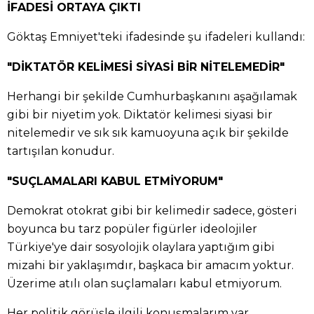
İFADESİ ORTAYA ÇIKTI
Göktaş Emniyet'teki ifadesinde şu ifadeleri kullandı:
"DİKTATÖR KELİMESİ SİYASİ BİR NİTELEMEDİR"
Herhangi bir şekilde Cumhurbaşkanını aşağılamak
gibi bir niyetim yok. Diktatör kelimesi siyasi bir
nitelemedir ve sık sık kamuoyuna açık bir şekilde
tartışılan konudur.
"SUÇLAMALARI KABUL ETMİYORUM"
Demokrat otokrat gibi bir kelimedir sadece, gösteri
boyunca bu tarz popüler figürler ideolojiler
Türkiye'ye dair sosyolojik olaylara yaptığım gibi
mizahi bir yaklaşımdır, başkaca bir amacım yoktur.
Üzerime atılı olan suçlamaları kabul etmiyorum.
Her politik görüşle ilgili konuşmalarım var.