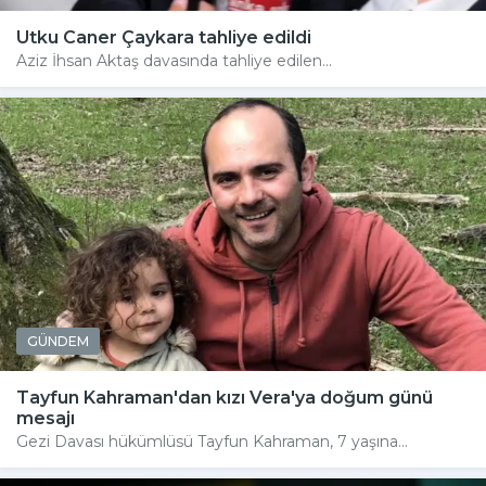
Utku Caner Çaykara tahliye edildi
Aziz İhsan Aktaş davasında tahliye edilen...
GÜNDEM
Tayfun Kahraman'dan kızı Vera'ya doğum günü
mesajı
Gezi Davası hükümlüsü Tayfun Kahraman, 7 yaşına...