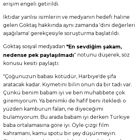
erişim engeli getirildi.
İktidar yanlısı isimlerin ve medyanın hedefi haline
gelen Göktaş hakkında aynı zamanda 'dini değerleri
aşağılama' gerekçesiyle soruşturma başlatıldı.
Göktaş sosyal medyadan
"En sevdiğim şakam,
" notunu düşerek, söz
nedense pek paylaşılmadı
konusu kesiti paylaştı:
"Çoğunuzun babası kötüdür, Harbiye'de şifa
aratacak kadar. Kıymetini bilin onun da bir tadı var.
Çünkü benim babam iyi ve ben muhabbete çok
giremiyorum. Ya benimki de hafif beni itekledi o
yüzden kamburun falan, ne diyeceğimi
bulamıyorum. Bu arada babam iyi derken Türkiye
baba ortalamasına göre iyi. Öyle çizgi film
kahramanı, kamu spotu bir şey düşünmeyin.