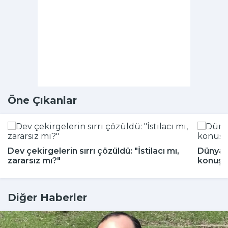
Öne Çıkanlar
Dev çekirgelerin sırrı çözüldü: "İstilacı mı,
Dünya 
zararsız mı?"
konuşu
Diğer Haberler