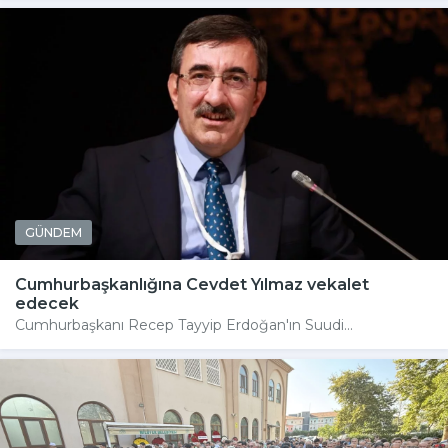
GÜNDEM
Cumhurbaşkanlığına Cevdet Yılmaz vekalet
edecek
Cumhurbaşkanı Recep Tayyip Erdoğan'ın Suudi...