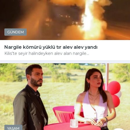
GÜNDEM
Nargile kömürü yüklü tır alev alev yandı
Kilis'te seyir halindeyken alev alan nargile...
YAŞAM