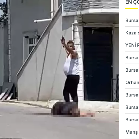
EN Ç
Bursa'
Kaza s
YENİ P
Bursa'
Bursa'
Orhan
Bursa'
Bursa
Bursa'
Manş D