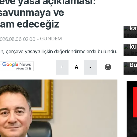
eve yasa açıklaması:
 savunmaya ve
Z 
vam edeceğiz
ka
GÜNDEM
Bu
026.08.06 02:00
-
ku
Tü
n, çerçeve yasaya ilişkin değerlendirmelerde bulundu.
ma
Bu
+
A
-