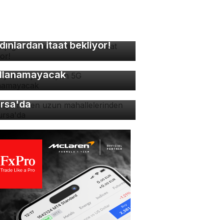
kuşağı erkekleri
dınlardan itaat bekliyor!
 ayarları yapmayan 5G
llanamayacak
rkiye'nin en uzun
hallelerinden biri
rsa'da