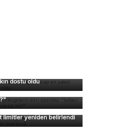
manda bulduğu sincap en
kın dostu oldu
v çekirgelerin sırrı
züldü: "İstilacı mı, zararsız
?"
lon balığı desteklerinde
t limitler yeniden belirlendi