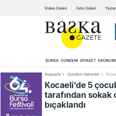
Video Galeri
Foto Galeri
Yazar
BURSA
GÜNDEM
SİYASET
EKONOM
Anasayfa
Gündem Haberleri
Kocae
Kocaeli'de 5 çocu
tarafından sokak 
bıçaklandı