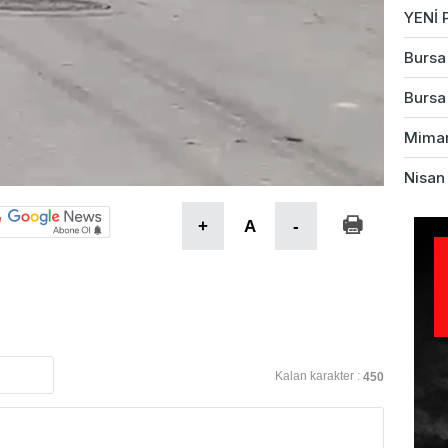
YENİ P
Bursa'
Bursa'
Mimarl
Nisan 
+
A
-
Kalan karakter :
450