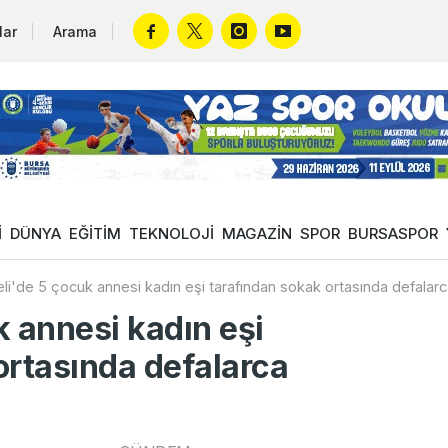
lar
Arama
İ
DÜNYA
EĞİTİM
TEKNOLOJİ
MAGAZİN
SPOR
BURSASPOR
li'de 5 çocuk annesi kadın eşi tarafından sokak ortasında defalarc
k annesi kadın eşi
ortasında defalarca