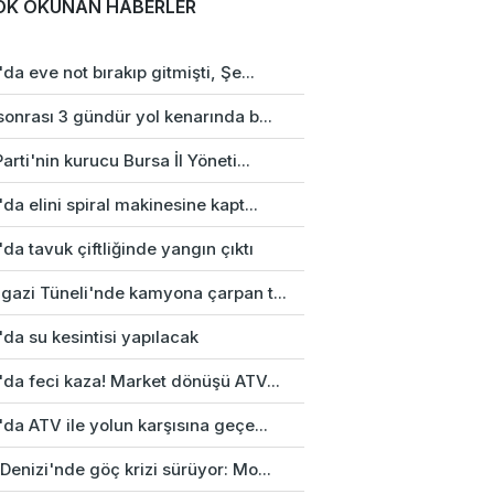
OK OKUNAN HABERLER
da eve not bırakıp gitmişti, Şe...
onrası 3 gündür yol kenarında b...
arti'nin kurucu Bursa İl Yöneti...
da elini spiral makinesine kapt...
da tavuk çiftliğinde yangın çıktı
gazi Tüneli'nde kamyona çarpan t...
da su kesintisi yapılacak
'da feci kaza! Market dönüşü ATV...
da ATV ile yolun karşısına geçe...
enizi'nde göç krizi sürüyor: Mo...