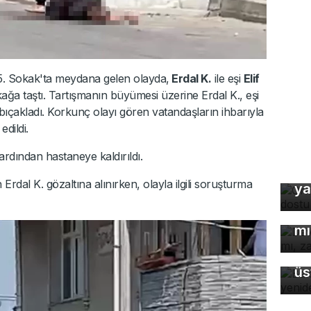
. Sokak'ta meydana gelen olayda,
Erdal K.
ile eşi
Elif
ağa taştı. Tartışmanın büyümesi üzerine Erdal K., eşi
 bıçakladı. Korkunç olayı gören vatandaşların ihbarıyla
edildi.
rdından hastaneye kaldırıldı.
Or
 Erdal K. gözaltına alınırken, olayla ilgili soruşturma
ya
De
çö
mı
Ba
üs