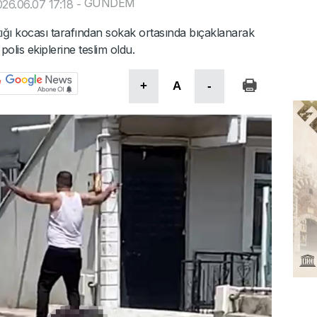
GÜNDEM
26.06.07 17:18
-
tığı kocası tarafından sokak ortasında bıçaklanarak
polis ekiplerine teslim oldu.
+
A
-