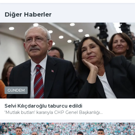
Diğer Haberler
GÜNDEM
Selvi Kılıçdaroğlu taburcu edildi
'Mutlak butlan' kararıyla CHP Genel Başkanlığı...