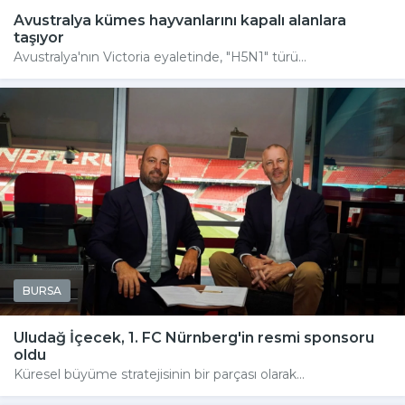
Avustralya kümes hayvanlarını kapalı alanlara
taşıyor
Avustralya'nın Victoria eyaletinde, "H5N1" türü...
BURSA
Uludağ İçecek, 1. FC Nürnberg'in resmi sponsoru
oldu
Küresel büyüme stratejisinin bir parçası olarak...