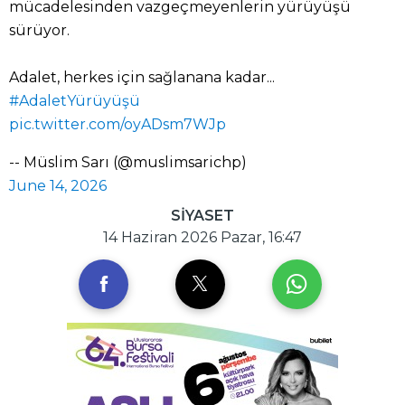
mücadelesinden vazgeçmeyenlerin yürüyüşü
sürüyor.
Adalet, herkes için sağlanana kadar...
#AdaletYürüyüşü
pic.twitter.com/oyADsm7WJp
-- Müslim Sarı (@muslimsarichp)
June 14, 2026
SİYASET
14 Haziran 2026 Pazar, 16:47