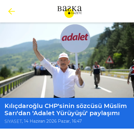
Kılıçdaroğlu CHP'sinin sözcüsü Müslim
Sarı'dan 'Adalet Yürüyüşü' paylaşımı
, 14 Haziran 2026 Pazar, 16:47
SİYASET