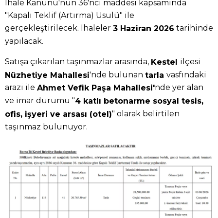
İhale Kanunu'nun 36'ncı maddesi kapsamında
"Kapalı Teklif (Artırma) Usulü" ile
gerçekleştirilecek. İhaleler
tarihinde
3 Haziran 2026
yapılacak.
Satışa çıkarılan taşınmazlar arasında,
ilçesi
Kestel
'nde bulunan
vasfındaki
Nüzhetiye Mahallesi
tarla
arazi ile
nde yer alan
Ahmet Vefik Paşa Mahallesi'
ve imar durumu "
4 katlı betonarme sosyal tesis,
" olarak belirtilen
ofis, işyeri ve arsası (otel)
taşınmaz bulunuyor.