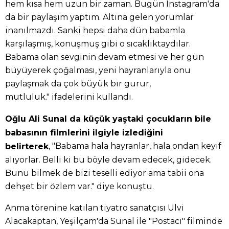
hem kısa hem uzun bir zaman. Bugün Instagram'da
da bir paylaşım yaptım. Altına gelen yorumlar
inanılmazdı. Sanki hepsi daha dün babamla
karşılaşmış, konuşmuş gibi o sıcaklıktaydılar.
Babama olan sevginin devam etmesi ve her gün
büyüyerek çoğalması, yeni hayranlarıyla onu
paylaşmak da çok büyük bir gurur,
mutluluk." ifadelerini kullandı.
Oğlu Ali Sunal da küçük yaştaki çocukların bile
babasının filmlerini ilgiyle izlediğini
, "Babama hala hayranlar, hala ondan keyif
belirterek
alıyorlar. Belli ki bu böyle devam edecek, gidecek.
Bunu bilmek de bizi teselli ediyor ama tabii ona
dehşet bir özlem var." diye konuştu.
Anma törenine katılan tiyatro sanatçısı Ulvi
Alacakaptan, Yeşilçam'da Sunal ile "Postacı" filminde