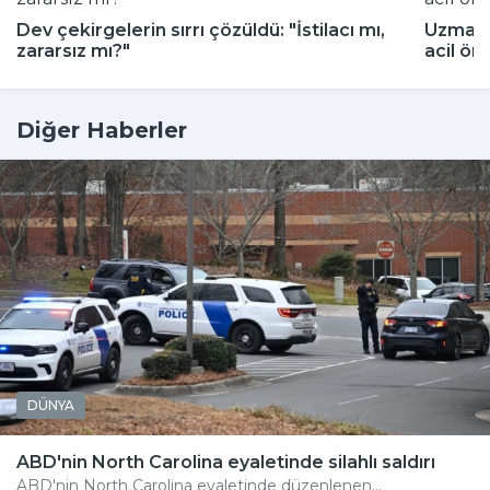
Dev çekirgelerin sırrı çözüldü: "İstilacı mı,
Uzmanla
zararsız mı?"
acil ön
Diğer Haberler
DÜNYA
ABD'nin North Carolina eyaletinde silahlı saldırı
ABD'nin North Carolina eyaletinde düzenlenen...