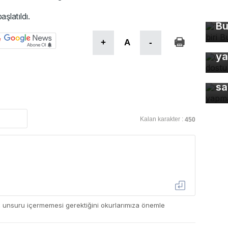
Tü
ma
aşlatıldı.
Bu
+
A
-
Or
ya
Ke
sa
Kalan karakter :
450
ç unsuru içermemesi gerektiğini okurlarımıza önemle