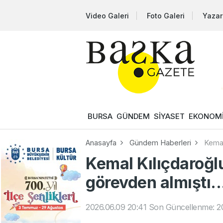
Video Galeri
Foto Galeri
Yazar
BURSA
GÜNDEM
SİYASET
EKONOM
Anasayfa
Gündem Haberleri
Kemal
Kemal Kılıçdaroğlu
görevden almıştı...
2026.06.09 20:41
Son Güncellenme: 20