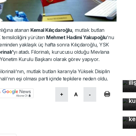
lığına atanan
Kemal Kılıçdaroğlu
, mutlak butlan
temsilciliğini yürüten
Mehmet Hadimi Yakupoğlu
'nu
leminden yaklaşık üç hafta sonra Kılıçdaroğlu, YSK
rinalı'
yı atadı. Filorinalı, kurucusu olduğu Mevlana
Yönetim Kurulu Başkanı olarak görev yapıyor.
Fa
lorinalı'nın, mutlak butlan kararıyla Yüksek Disiplin
öl
alı'nın eşi olması parti içinde tepkilere neden oldu.
ili
Bu
+
A
-
ku
Mo
gü
ke