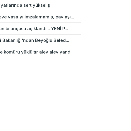
fiyatlarında sert yükseliş
eve yasa'yı imzalamamış, paylaşı...
n bilançosu açıklandı... YENİ P...
ri Bakanlığı'ndan Beyoğlu Beled...
e kömürü yüklü tır alev alev yandı