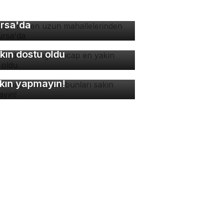
rkiye'nin en uzun
hallelerinden biri
rsa'da
manda bulduğu sincap en
kın dostu oldu
ne müdahalesinde bunları
kın yapmayın!