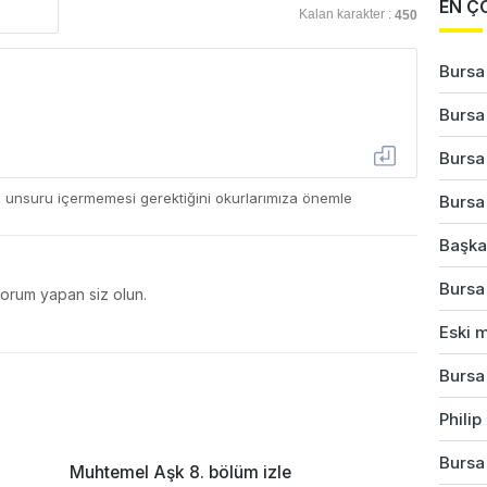
EN Ç
Kalan karakter :
450
Bursa
Bursa'
Bursa
ç unsuru içermemesi gerektiğini okurlarımıza önemle
Bursa'
Başkan
Bursa'
yorum yapan siz olun.
Eski m
Bursa
Phili
Bursa'
Muhtemel Aşk 8. bölüm izle