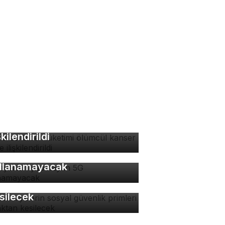
zla acı biber tüketimi
ümcül kanser riskiyle
şkilendirildi
 ayarları yapmayan 5G
llanamayacak
tokuryelerin sosyal
venlik primleri kaynaktan
silecek