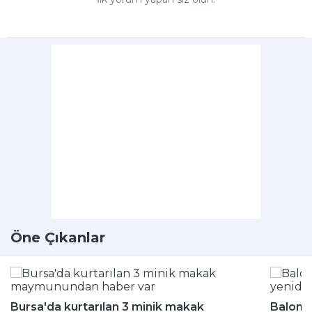
Öne Çıkanlar
Bursa'da kurtarılan 3 minik makak
Balon b