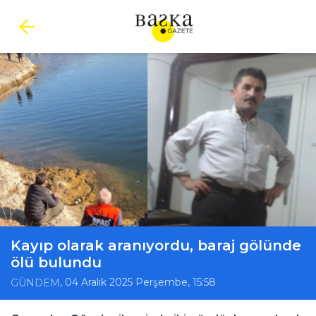
Kayıp olarak aranıyordu, baraj gölünde
ölü bulundu
, 04 Aralık 2025 Perşembe, 15:58
GÜNDEM