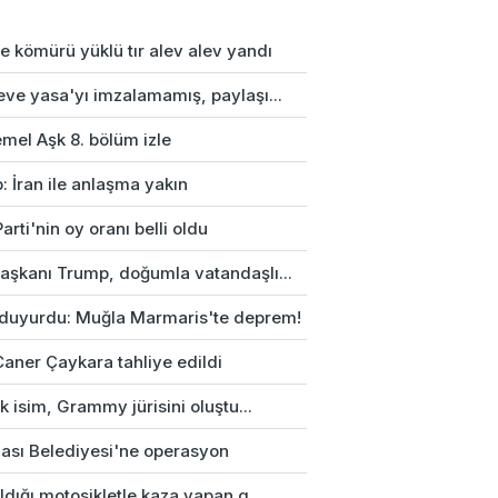
e kömürü yüklü tır alev alev yandı
eve yasa'yı imzalamamış, paylaşı...
mel Aşk 8. bölüm izle
: İran ile anlaşma yakın
arti'nin oy oranı belli oldu
aşkanı Trump, doğumla vatandaşlı...
duyurdu: Muğla Marmaris'te deprem!
Caner Çaykara tahliye edildi
rk isim, Grammy jürisini oluştu...
ası Belediyesi'ne operasyon
ldığı motosikletle kaza yapan g...