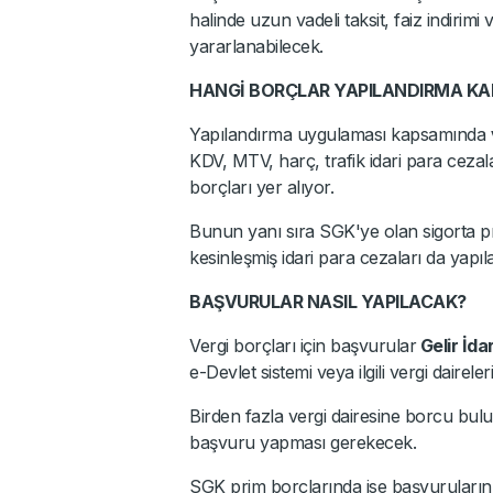
halinde uzun vadeli taksit, faiz indirimi
yararlanabilecek.
HANGİ BORÇLAR YAPILANDIRMA K
Yapılandırma uygulaması kapsamında
KDV, MTV, harç, trafik idari para cezalar
borçları yer alıyor.
Bunun yanı sıra SGK'ye olan sigorta prim
kesinleşmiş idari para cezaları da yap
BAŞVURULAR NASIL YAPILACAK?
Vergi borçları için başvurular
Gelir İda
e-Devlet sistemi veya ilgili vergi dairele
Birden fazla vergi dairesine borcu bulun
başvuru yapması gerekecek.
SGK prim borçlarında ise başvuruların i