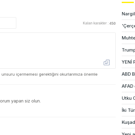
Nargil
Kalan karakter :
450
'Çerç
Muhte
Trump
YENİ P
ABD B
ç unsuru içermemesi gerektiğini okurlarımıza önemle
AFAD 
Utku 
yorum yapan siz olun.
İki Tü
Kuşad
Yeni a