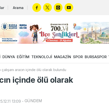
lar
Arama
İ
DÜNYA
EĞİTİM
TEKNOLOJİ
MAGAZİN
SPOR
BURSASPOR
 çalışanı aracın içinde ölü olarak bulundu
cın içinde ölü olarak
GÜNDEM
.12.11 13:09
-