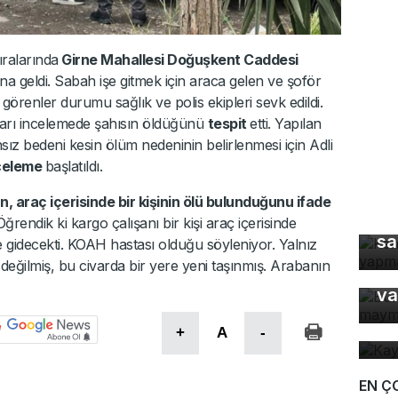
ıralarında
Girne Mahallesi Doğuşkent Caddesi
 geldi. Sabah işe gitmek için araca gelen ve şoför
görenler durumu sağlık ve polis ekipleri sevk edildi.
kları incelemede şahısın öldüğünü
tespit
etti. Yapılan
ız bedeni kesin ölüm nedeninin belirlenmesi için Adli
celeme
başlatıldı.
 araç içerisinde bir kişinin ölü bulunduğunu ifade
Ke
ğrendik ki kargo çalışanı bir kişi araç içerisinde
sa
e gidecekti. KOAH hastası olduğu söyleniyor. Yalnız
Bu
 değilmiş, bu civarda bir yere yeni taşınmış. Arabanın
ma
va
Ka
ev
+
A
-
EN Ç