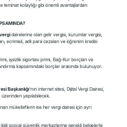
 ve teminat kolaylığı gibi önemli avantajlardan
APSAMINDA?
vergi
dairelerine olan gelir vergisi, kurumlar vergisi,
ı, ecrimisil, adli para cezaları ve öğrenim kredisi
i, işsizlik sigortası primi, Bağ-Kur borçları ve
ılandırma kapsamındaki borçlar arasında bulunuyor.
resi Başkanlığı
'nın internet sitesi, Dijital Vergi Dairesi,
ri üzerinden yapılabilecek.
an mükelleflerin ise her vergi dairesi için ayrı
lgili sosyal güvenlik merkezlerine gerekli belgelerle