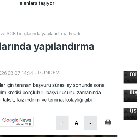
alanlara taşıyor
 ve SGK borçlarında yapılandırma fırsatı
larında yapılandırma
De
çö
GÜNDEM
26.08.07 14:14
-
mı
Fa
öl
ler için tanınan başvuru süresi ay sonunda sona
ili
nim kredisi borçluları, başvurusunu zamanında
it, faiz indirimi ve teminat kolaylığı gibi
Ba
üs
+
A
-