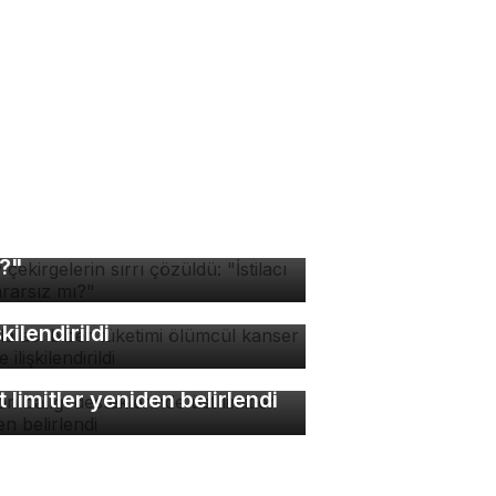
v çekirgelerin sırrı
züldü: "İstilacı mı, zararsız
?"
zla acı biber tüketimi
ümcül kanser riskiyle
şkilendirildi
lon balığı desteklerinde
t limitler yeniden belirlendi