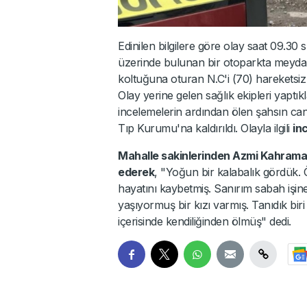
Edinilen bilgilere göre olay saat 09.30 s
üzerinde bulunan bir otoparkta meydana
koltuğuna oturan N.C'i (70) hareketsiz 
Olay yerine gelen sağlık ekipleri yaptı
incelemelerin ardından ölen şahsın cans
Tıp Kurumu'na kaldırıldı. Olayla ilgili
in
Mahalle sakinlerinden Azmi Kahraman,
ederek
, "Yoğun bir kalabalık gördük. Ö
hayatını kaybetmiş. Sanırım sabah işin
yaşıyormuş bir kızı varmış. Tanıdık biri
içerisinde kendiliğinden ölmüş" dedi.