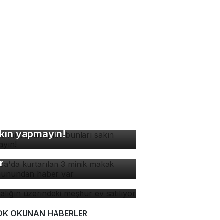
ne müdahalesinde bunları
kın yapmayın!
rsa'da kurtarılan 3 minik
kak maymunundan haber
r
yalığın üzerindeki meşhur
 satılıyor
OK OKUNAN HABERLER