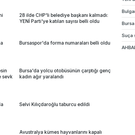
Bulgar
mi
28 ilde CHP'li belediye başkanı kalmadı:
YENİ Parti'ye katılan sayısı belli oldu
Bursa'
Suça s
ma
Bursaspor'da forma numaraları belli oldu
AHBAP
sin
Bursa'da yolcu otobüsünün çarptığı genç
ne sevk
kadın ağır yaralandı
da
Selvi Kılıçdaroğlu taburcu edildi
Avustralya kümes hayvanlarını kapalı