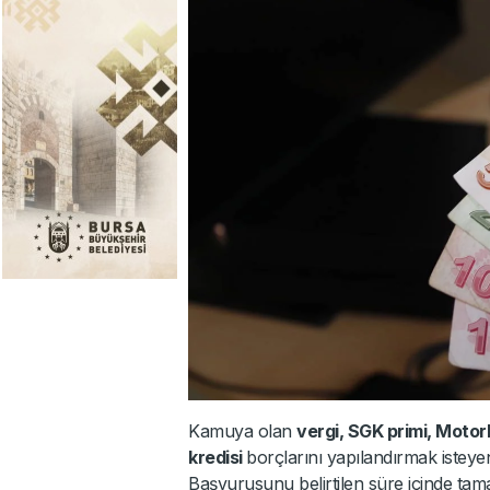
Kamuya olan
vergi, SGK primi, Motorl
kredisi
borçlarını yapılandırmak isteye
Başvurusunu belirtilen süre içinde tama