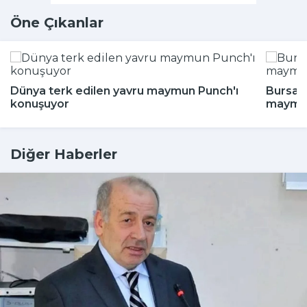
Öne Çıkanlar
Dünya terk edilen yavru maymun Punch'ı
Bursa'd
konuşuyor
maymun
Diğer Haberler