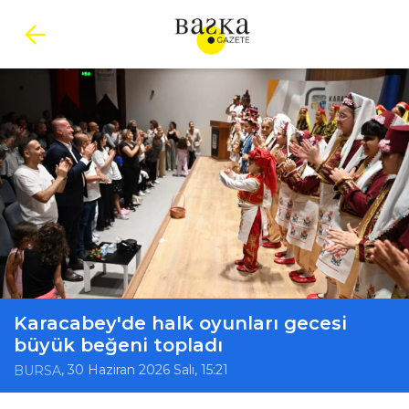
Karacabey'de halk oyunları gecesi
büyük beğeni topladı
, 30 Haziran 2026 Salı, 15:21
BURSA