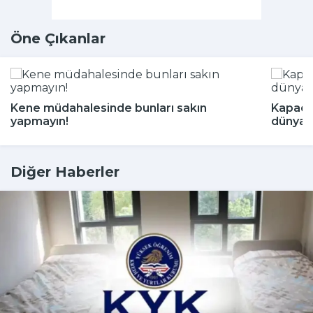
Öne Çıkanlar
Kene müdahalesinde bunları sakın
Kapado
yapmayın!
dünyada
Diğer Haberler