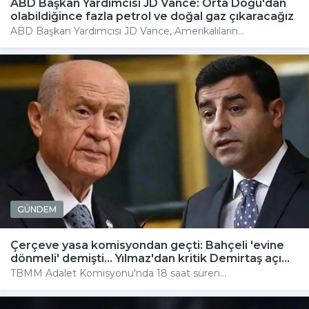
ABD Başkan Yardımcısı JD Vance: Orta Doğu'dan
olabildiğince fazla petrol ve doğal gaz çıkaracağız
ABD Başkan Yardımcısı JD Vance, Amerikalıların...
GÜNDEM
Çerçeve yasa komisyondan geçti: Bahçeli 'evine
dönmeli' demişti... Yılmaz'dan kritik Demirtaş açı...
TBMM Adalet Komisyonu'nda 18 saat süren...