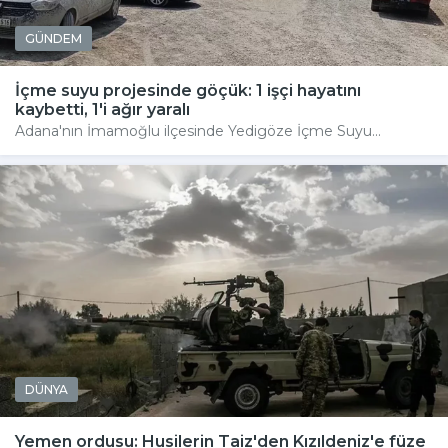
GÜNDEM
İçme suyu projesinde göçük: 1 işçi hayatını
kaybetti, 1'i ağır yaralı
Adana'nın İmamoğlu ilçesinde Yedigöze İçme Suyu...
DÜNYA
Yemen ordusu: Husilerin Taiz'den Kızıldeniz'e füze