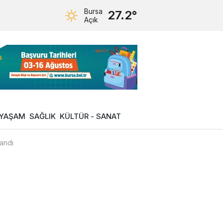
Bursa
27.2°
Açık
YAŞAM
SAĞLIK
KÜLTÜR - SANAT
landı