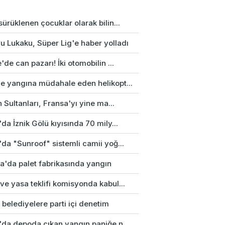
ürüklenen çocuklar olarak bilin...
u Lukaku, Süper Lig'e haber yolladı
'de can pazarı! İki otomobilin ...
e yangına müdahale eden helikopt...
n Sultanları, Fransa'yı yine ma...
da İznik Gölü kıyısında 70 mily...
da "Sunroof" sistemli camii yoğ...
a'da palet fabrikasında yangın
e yasa teklifi komisyonda kabul...
 belediyelere parti içi denetim
'da depoda çıkan yangın paniğe n...