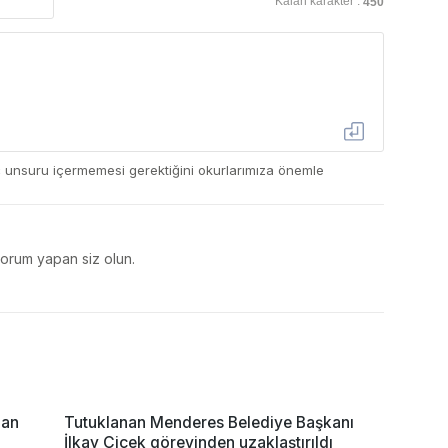
Kalan karakter :
450
ç unsuru içermemesi gerektiğini okurlarımıza önemle
yorum yapan siz olun.
nan
Tutuklanan Menderes Belediye Başkanı
İlkay Çiçek görevinden uzaklaştırıldı