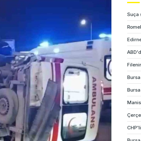
Suça s
Romel
Edirne
ABD'd
Fileni
Bursa'
Bursa'
Manis
Çerçev
CHP'li
Bursa