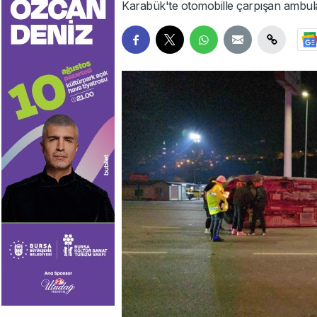
Karabük'te otomobille çarpışan ambulan