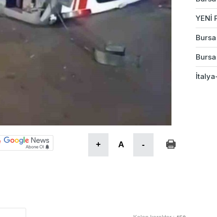
YENİ P
Bursa 
Bursa
İtalya
+
A
-