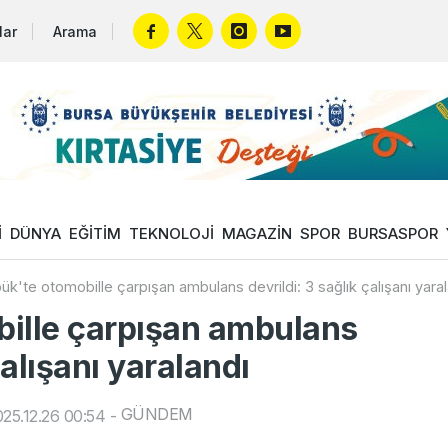
lar
Arama
İ
DÜNYA
EĞİTİM
TEKNOLOJİ
MAGAZİN
SPOR
BURSASPOR
ük'te otomobille çarpışan ambulans devrildi: 3 sağlık çalışanı yara
bille çarpışan ambulans
çalışanı yaralandı
GÜNDEM
25.12.26 00:54
-