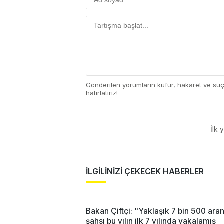
Gönderilen yorumların küfür, hakaret ve su
hatırlatırız!
İlk 
İLGİLİNİZİ ÇEKECEK HABERLER
Bakan Çiftçi: "Yaklaşık 7 bin 500 ara
şahsı bu yılın ilk 7 yılında yakalamış