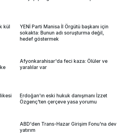
k kül
YENİ Parti Manisa İl Örgütü başkanı için
sokakta: Bunun adı soruşturma değil,
hedef göstermek
Afyonkarahisar'da feci kaza: Ölüler ve
lke
yaralılar var
likesi
Erdoğan'ın eski hukuk danışmanı İzzet
Özgenç'ten çerçeve yasa yorumu
ABD'den Trans-Hazar Girişim Fonu'na dev
yatırım