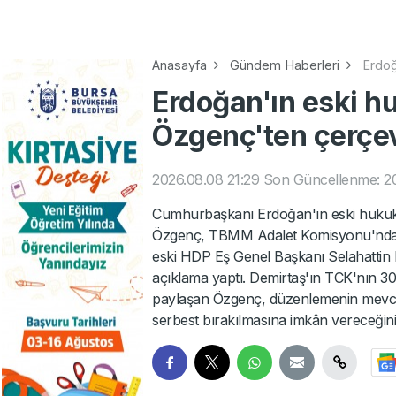
Anasayfa
Gündem Haberleri
Erdoğ
Erdoğan'ın eski h
Özgenç'ten çerçe
2026.08.08 21:29
Son Güncellenme: 20
Cumhurbaşkanı Erdoğan'ın eski hukuk 
Özgenç, TBMM Adalet Komisyonu'nda a
eski HDP Eş Genel Başkanı Selahattin
açıklama yaptı. Demirtaş'ın TCK'nın 30
paylaşan Özgenç, düzenlemenin mevcut
serbest bırakılmasına imkân vereceğin