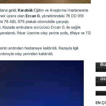
ana geldi.
Karabük
Eğitim ve Araştırma Hastanesine
nmek üzere olan
Ercan G.
yönetimindeki 78 DD 916
ki 78 ABL 976 plakalı otomobille çarpıştı.
i. Kazada ambulans sürücüsü Ercan G. ile sağlık
aralandı. İhbar üzerine olay yerine polis, itfaiye ve 112
inin ardından hastaneye kaldırıldı. Kazayla ilgili
Tü
rdımıyla olay yerinden kaldırıldı.
ma
Bu
Ba
üs
Ye
EN Ç