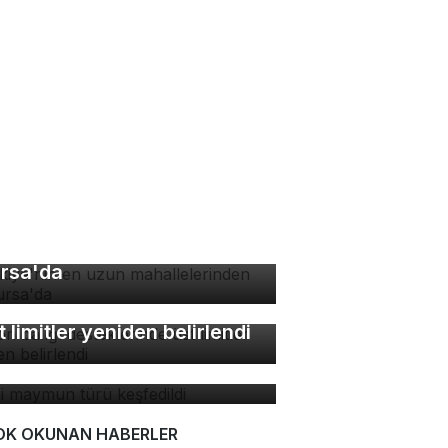
rkiye'nin en uzun
hallelerinden biri
rsa'da
lon balığı desteklerinde
t limitler yeniden belirlendi
ni maymun türü keşfedildi
OK OKUNAN HABERLER