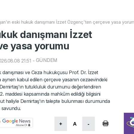
an'ın eski hukuk danışmanı İzzet Özgenç'ten çerçeve yasa yoru
ukuk danışmanı İzzet
ve yasa yorumu
GÜNDEM
26.08.08 21:51
-
danışması ve Ceza hukukçusu Prof. Dr. İzzet
ynen kabul edilen çerçeve yasanın cezaevindeki
 Demirtaş'ın tutukluluk durumunu değerlendiren
2. maddesi kapsamında mahkûm edildiği bilgisini
 haliyle Demirtaş'ın talepte bulunması durumunda
i savundu.
+
A
-