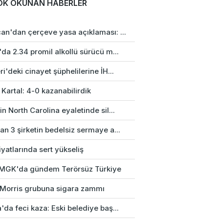
OK OKUNAN HABERLER
an'dan çerçeve yasa açıklaması: ...
da 2.34 promil alkollü sürücü m...
i'deki cinayet şüphelilerine İH...
 Kartal: 4-0 kazanabilirdik
n North Carolina eyaletinde sil...
n 3 şirketin bedelsiz sermaye a...
fiyatlarında sert yükseliş
k MGK'da gündem Terörsüz Türkiye
p Morris grubuna sigara zammı
da feci kaza: Eski belediye baş...