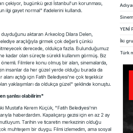
arı çekiyor, bugünkü gezi İstanbul'un korunması,
Adıyam
ilgi gayet normal" ifadelerini kullandı.
Sinem 
YENİ P
k duyduğunu aktaran Arkeolog Dilara Delen,
İki gr
lediye araçlığıyla girmek çok değerli çünkü
at bitmeyecek derecede, oldukça fazla. Bulunduğumuz
Türk 
 kadar olan süreçte sürekli kullanım görmüş. Biz
a önemli. Filmlere konu olmuş bir alan, sinemalarda,
için insanlar da her güzel yerde olduğu burada da
r alanı açtığı için Fatih Belediyesi'ne çok teşekkür
olan yaklaşımları da oldukça güzel" şeklinde konuştu.
en şanlısı olabilirim"
ki Mustafa Kerem Küçük, "Fatih Belediyesi'nin
arıyla haberdardım. Kapalıçarşı gezisi için en az 2 ay
mutluyum. Tarihin ve ticaretin merkezinin olduğu
çok muhteşem bir duygu. Filmi izlemedim, ama sosyal