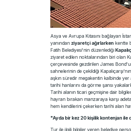
Asya ve Avrupa Kıtasını bağlayan İstanbu
yanından
ziyaretçi ağırlarken
kentte b
Fatih Belediyesi'nin düzenlediği
Kapalıç
ziyaret edilen noktalarından biri olan Ka
çerçevesinde gezdirilen James Bond'un S
sahnelerinin de çekildiği Kapalıçarşı'nın
aşkın süredir megakentin kalbinde yer a
tarihi hanlarını da görme şansı yakalark
Tarihi alanın ticari geçmişine dair bilgi
hayran bırakan manzaraya karşı adeta 
hem kendilerini çekerken tarihi alan h
"Ayda bir kez 20 kişilik kontenjan ile
Tur ile ilgili bilgiler veren belediye p