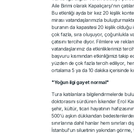
Aile Birimi olarak Kapalıçarşı'nın çatıl
Bu etkinliği ayda bir kez 20 kişilik kont
mirası vatandaşlarımızla buluşturmaktır.
buranın da kapasitesi 20 kişilik olduğu 
çok fazla, sıra oluşuyor, çoğunlukla v
çatısını tercihe diyor. Filmlere ve r
vatandaşlarımız da etkinliklerimizi terci
başvuru kısmından etkinliğimizi takip ede
yüzden de çok fazla tercih ediliyor, her
ortalama 5 ya da 10 dakika içerisinde k
"Yoğun ilgi gayet normal"
Tura katılanlara bilgilendirmelerde bu
doktorasını sürdüren İskender Erol Kam
şehir, kültür, ticari hayatının hafızasını
500'ü aşkın dükkandan bedestenlerden
sınırlarına dahil hanlar hem sınırları d
İstanbul'un siluetinin yakından görme,