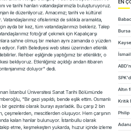
EN Ç
arını ve tarihi hanları vatandaşlarımızla buluşturuyoruz.
enjan ile düzenliyoruz. Amacımız; tarihi ve kültürel
Babac
 Vatandaşlarımız ofislerimizi de sıklıkla aramakta,
için ayda bir kez, tüm vatandaşlarımızı bekleriz. Talep
Bursa'
atandaşlarımız fotoğraf çekmek için Kapalıçarşı
eklamlara sahne olmuş bir mekan aynı zamanda o yüzden
Kayser
h ediyor. Fatih Belediyesi web sitesi üzerinden etkinlik
İsmail
bilirler. Rehber eşliğinde yaptığımız bir etkinliktir, o
kesi bekliyoruz. Etkinliğimiz açıldığı andan itibaren
ABD'ni
ontenjanımız doluyor" dedi.
SPK'da
Altın 
lunan İstanbul Üniversitesi Sanat Tarihi Bölümünde
beroğlu, "Bir gezi yapıldı, bende eşlik ettim. Osmanlı
Kriti
n bir gezintisi olarak burayı ayarladık. Bu çarşı 2 bin
Phili
, çeşmelerden, mescitlerden oluşuyor. Hem çarşının
ışında kalan hanlar bulunuyor. İstanbullu olarak
Adana'
 takip etme, keşmekeşten yukarda, huzur içinde izleme