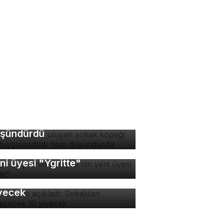
rsa'da ezana uluyan
kak köpeği hem
ygulandırdı hem
şündürdü
rsa Hayvanat Bahçesi'nin
ni üyesi "Ygritte"
man isim açıkladı:
kaktan yenmeyecek 10
yecek