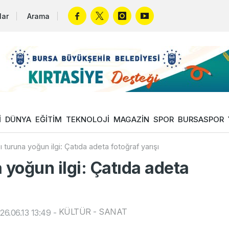
lar
Arama
İ
DÜNYA
EĞİTİM
TEKNOLOJİ
MAGAZİN
SPOR
BURSASPOR
ı turuna yoğun ilgi: Çatıda adeta fotoğraf yarışı
 yoğun ilgi: Çatıda adeta
KÜLTÜR - SANAT
6.06.13 13:49
-