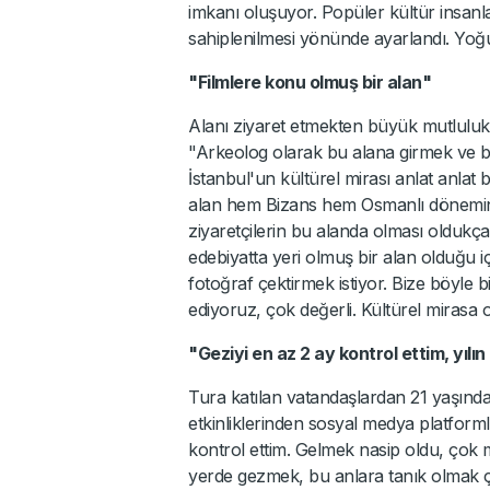
imkanı oluşuyor. Popüler kültür insanl
sahiplenilmesi yönünde ayarlandı. Yoğun 
"Filmlere konu olmuş bir alan"
Alanı ziyaret etmekten büyük mutlulu
"Arkeolog olarak bu alana girmek ve be
İstanbul'un kültürel mirası anlat anl
alan hem Bizans hem Osmanlı dönemine
ziyaretçilerin bu alanda olması oldukç
edebiyatta yeri olmuş bir alan olduğu 
fotoğraf çektirmek istiyor. Bize böyle bi
ediyoruz, çok değerli. Kültürel mirasa 
"Geziyi en az 2 ay kontrol ettim, yılın 
Tura katılan vatandaşlardan 21 yaşında
etkinliklerinden sosyal medya platforml
kontrol ettim. Gelmek nasip oldu, çok 
yerde gezmek, bu anlara tanık olmak 