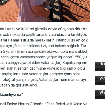
l tarihi ve kültürel güzellikleriyle dünyanın dört bir
irçok nokta da çeşitli turlarla vatandaşlara tanıtılıyor.
arşı Hanlar Turu
da meraklılarını İstanbul'un en çok
palıçarşı'nın derinliklerini ziyaret imkanı sağladı. Tur
Bu
kyfall filminin açılışındaki aksiyon dolu motosikletli
so
 tarihi çatısı vatandaşlardan yoğun ilgi gördü. 550 yılı
du
lan çarşıyı ziyaret eden vatandaşlar, Kapalıçarşı'nın
dü
en alanın zengin geçmişine yönelik bilgi sahibi oldu.
Bu
ler paylaşılan turda vatandaşlar çarşının çatısındaki
ye
fotoğraf yarışına girdi. Vatandaşlar hem manzarayı
Uz
avadan da görüntülendi.
So
yi
 düzenliyoruz"
ersoneli Emine Nergis Güngör, "Fatih Belediyesi Kadın ve