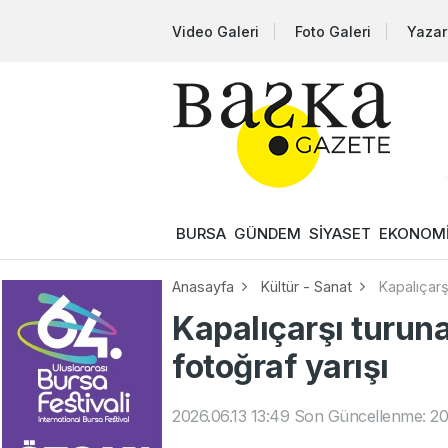
Video Galeri
Foto Galeri
Yazar
BURSA
GÜNDEM
SİYASET
EKONOM
Anasayfa
Kültür - Sanat
Kapalıçarş
Kapalıçarşı turuna
fotoğraf yarışı
2026.06.13 13:49
Son Güncellenme: 202