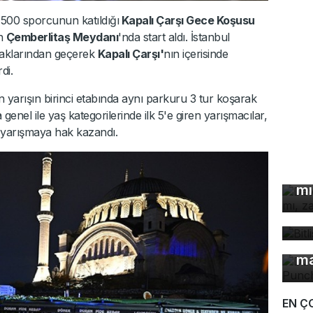
500 sporcunun katıldığı
Kapalı Çarşı Gece Koşusu
an
Çemberlitaş Meydanı
'nda start aldı. İstanbul
okaklarından geçerek
Kapalı Çarşı'
nın içerisinde
di.
n yarışın birinci etabında aynı parkuru 3 tur koşarak
a genel ile yaş kategorilerinde ilk 5'e giren yarışmacılar,
a yarışmaya hak kazandı.
De
çö
mı
Bi
bü
Dü
ma
EN Ç