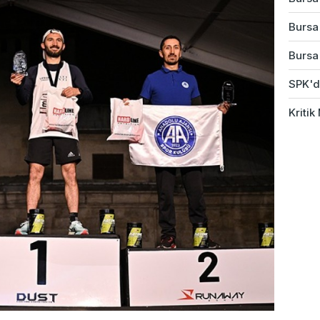
Bursa
Bursa'
SPK'da
Kriti