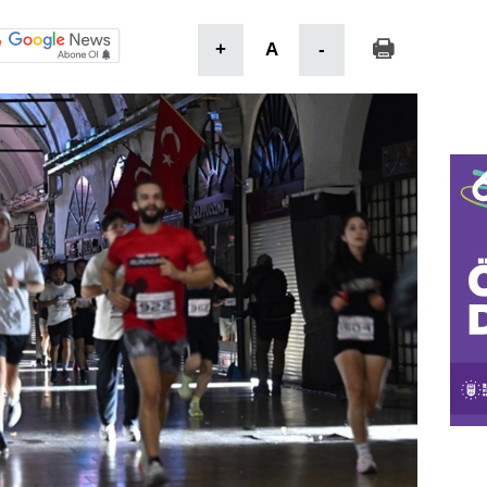
+
A
-