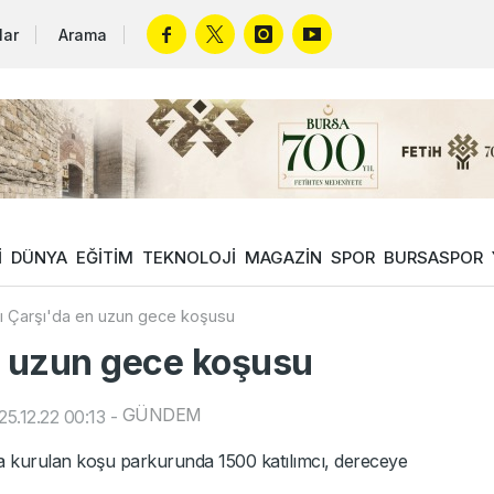
lar
Arama
İ
DÜNYA
EĞİTİM
TEKNOLOJİ
MAGAZİN
SPOR
BURSASPOR
ı Çarşı'da en uzun gece koşusu
n uzun gece koşusu
GÜNDEM
5.12.22 00:13
-
da kurulan koşu parkurunda 1500 katılımcı, dereceye