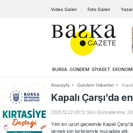
Video Galeri
Foto Galeri
Yazar
BURSA
GÜNDEM
SİYASET
EKONOM
Anasayfa
Gündem Haberleri
Kapal
Kapalı Çarşı'da e
2025.12.22 00:12
Son Güncellenme: 202
Yılın en uzun gecesinde Kapalı Çarşı'
girmek için birbirleriyle mücadele etti.