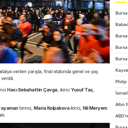
Bursa'
Babac
Bursa
Bursa'
Bursa'
Kayser
ya verilen yarışta, final etabında genel ve yaş
verildi.
Phili
inci
Hacı Sebahattin
Çavga
, ikinci
Yusuf Taç
,
İsmail
Altın 
rayaman
birinci,
Maria Kolpakova
ikinci,
Nil Meryem
dı.
ABD'ni
Bursa