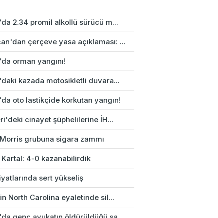
da 2.34 promil alkollü sürücü m...
an'dan çerçeve yasa açıklaması: ...
'da orman yangını!
daki kazada motosikletli duvara...
da oto lastikçide korkutan yangın!
i'deki cinayet şüphelilerine İH...
p Morris grubuna sigara zammı
 Kartal: 4-0 kazanabilirdik
fiyatlarında sert yükseliş
n North Carolina eyaletinde sil...
'da genç avukatın öldürüldüğü sa...