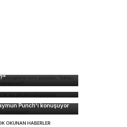
v çekirgelerin sırrı
züldü: "İstilacı mı, zararsız
?"
tlis'te kış geceleri
yülüyor
nya terk edilen yavru
ymun Punch'ı konuşuyor
OK OKUNAN HABERLER