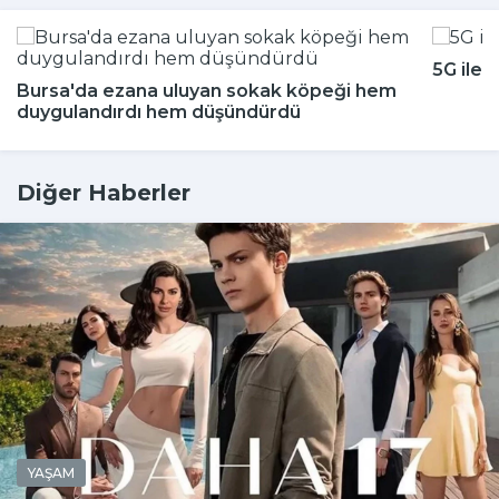
5G ile 
Bursa'da ezana uluyan sokak köpeği hem
duygulandırdı hem düşündürdü
Diğer Haberler
YAŞAM