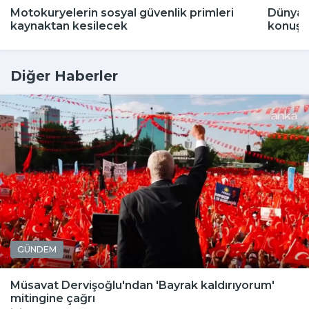
Motokuryelerin sosyal güvenlik primleri
Dünya 
kaynaktan kesilecek
konuşu
Diğer Haberler
GÜNDEM
Müsavat Dervişoğlu'ndan 'Bayrak kaldırıyorum'
mitingine çağrı