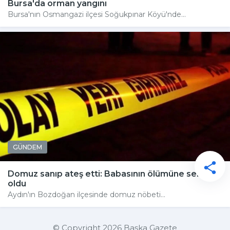
Bursa'da orman yangını
Bursa'nın Osmangazi ilçesi Soğukpınar Köyü'nde...
GÜNDEM
Domuz sanıp ateş etti: Babasının ölümüne sebep
oldu
Aydın'ın Bozdoğan ilçesinde domuz nöbeti...
© Copyright 2026 Başka Gazete