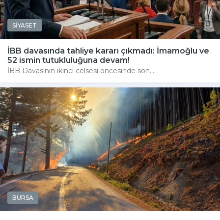
SİYASET
İBB davasında tahliye kararı çıkmadı: İmamoğlu ve
52 ismin tutukluluğuna devam!
İBB Davasının ikinci celsesi öncesinde son...
BURSA