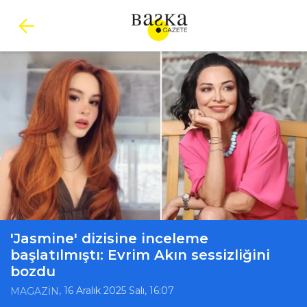
'Jasmine' dizisine inceleme
başlatılmıştı: Evrim Akın sessizliğini
bozdu
, 16 Aralık 2025 Salı, 16:07
MAGAZİN