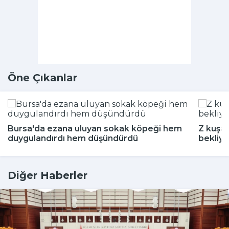
Öne Çıkanlar
Bursa'da ezana uluyan sokak köpeği hem
Z kuşağ
duygulandırdı hem düşündürdü
bekliyo
Diğer Haberler