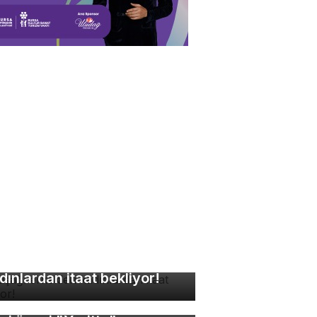
kuşağı erkekleri
dınlardan itaat bekliyor!
rsa Hayvanat Bahçesi'nin