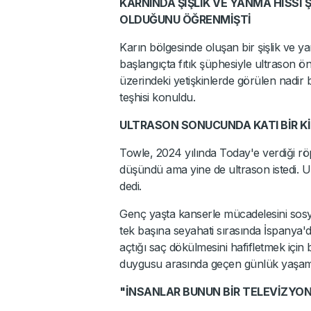
KARNINDA ŞİŞLİK VE YANMA HİSSİ
OLDUĞUNU ÖĞRENMİŞTİ
Karın bölgesinde oluşan bir şişlik ve y
başlangıçta fıtık şüphesiyle ultrason ö
üzerindeki yetişkinlerde görülen nadir 
teşhisi konuldu.
ULTRASON SONUCUNDA KATI BİR Kİ
Towle, 2024 yılında Today'e verdiği röp
düşündü ama yine de ultrason istedi. Ul
dedi.
Genç yaşta kanserle mücadelesini sosy
tek başına seyahati sırasında İspanya'
açtığı saç dökülmesini hafifletmek için
duygusu arasında geçen günlük yaşamını
"İNSANLAR BUNUN BİR TELEVİZYO