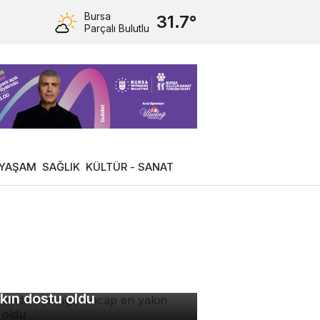
Bursa
31.7°
Parçalı Bulutlu
YAŞAM
SAĞLIK
KÜLTÜR - SANAT
manda bulduğu sincap en
kın dostu oldu