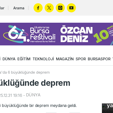
lar
Arama
İ
DÜNYA
EĞİTİM
TEKNOLOJİ
MAGAZİN
SPOR
BURSASPOR
a'da 6 büyüklüğünde deprem
yüklüğünde deprem
DÜNYA
.12.31 19:16
-
Or
ya
 6 büyüklüğünde bir deprem meydana geldi.