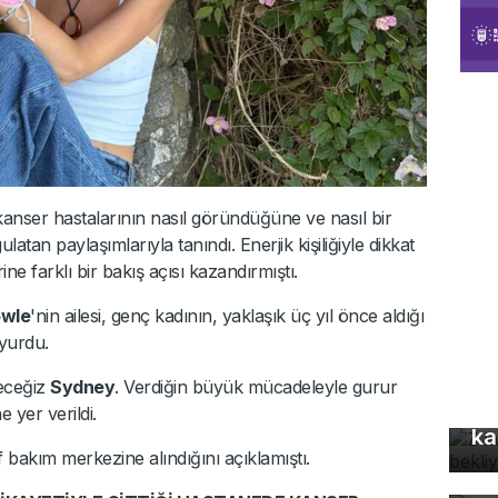
kanser hastalarının nasıl göründüğüne ve nasıl bir
tan paylaşımlarıyla tanındı. Enerjik kişiliğiyle dikkat
ne farklı bir bakış açısı kazandırmıştı.
wle
'nin ailesi, genç kadının, yaklaşık üç yıl önce aldığı
uyurdu.
eceğiz
Sydney
. Verdiğin büyük mücadeleyle gurur
Z 
 yer verildi.
ka
 bakım merkezine alındığını açıklamıştı.
Bu