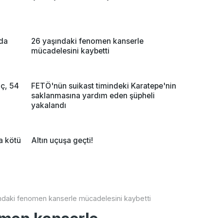
ada
26 yaşındaki fenomen kanserle
mücadelesini kaybetti
aç, 54
FETÖ'nün suikast timindeki Karatepe'nin
saklanmasına yardım eden şüpheli
yakalandı
na kötü
Altın uçuşa geçti!
ndaki fenomen kanserle mücadelesini kaybetti