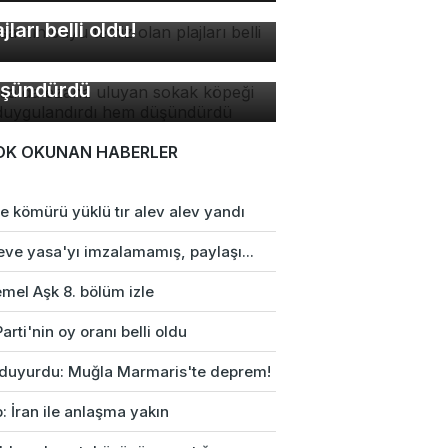
rsa'nın suyu temiz olan
rsa'da ezana uluyan
ajları belli oldu!
kak köpeği hem
ygulandırdı hem
şündürdü
OK OKUNAN HABERLER
e kömürü yüklü tır alev alev yandı
eve yasa'yı imzalamamış, paylaşı...
mel Aşk 8. bölüm izle
arti'nin oy oranı belli oldu
duyurdu: Muğla Marmaris'te deprem!
: İran ile anlaşma yakın