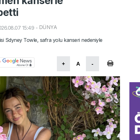
omen kanserle
etti
DÜNYA
26.08.07 15:49
-
cisi Sdyney Towle, safra yolu kanseri nedeniyle
+
A
-