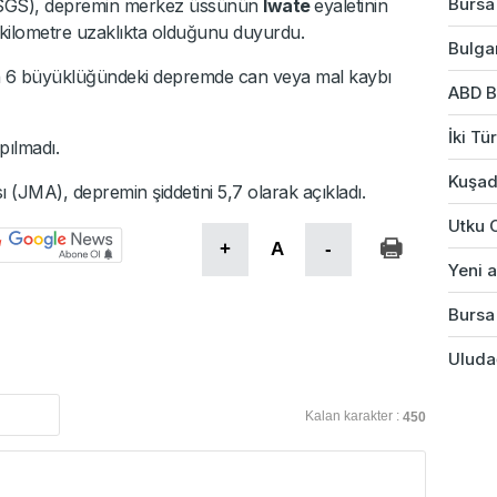
Bursa'
(USGS), depremin merkez üssünün
Iwate
eyaletinin
kilometre uzaklıkta olduğunu duyurdu.
Bulgar
len 6 büyüklüğündeki depremde can veya mal kaybı
ABD B
İki Tü
pılmadı.
Kuşad
(JMA), depremin şiddetini 5,7 olarak açıkladı.
Utku 
+
A
-
Yeni a
Bursa'
Uludağ
Kalan karakter :
450