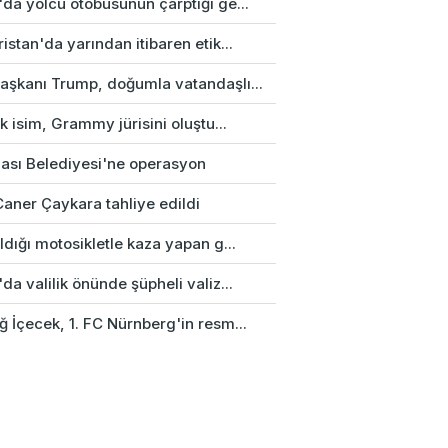
da yolcu otobüsünün çarptığı ge...
istan'da yarından itibaren etik...
aşkanı Trump, doğumla vatandaşlı...
rk isim, Grammy jürisini oluştu...
ası Belediyesi'ne operasyon
Caner Çaykara tahliye edildi
ldığı motosikletle kaza yapan g...
da valilik önünde şüpheli valiz...
 İçecek, 1. FC Nürnberg'in resm...