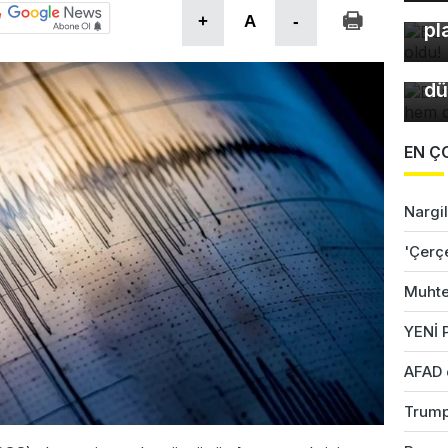
Bu
Bu
+
A
-
pl
so
du
dü
EN Ç
Nargil
'Çerç
Muhte
YENİ P
AFAD 
Trump