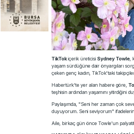
TikTok
içerik üreticisi
Sydney Towle
, 
yaşam sürdüğüne dair önyargıları sorgula
çeken genç kadın, TikTok'taki takipçileri
Habertürk'te yer alan habere göre,
To
teşhisin ardından yaşamını yitirdiğini d
Paylaşımda, "Seni her zaman çok sev
duyuyorum. Seni seviyorum" ifadelerine
Aile, birkaç gün önce Towle'un palyatif