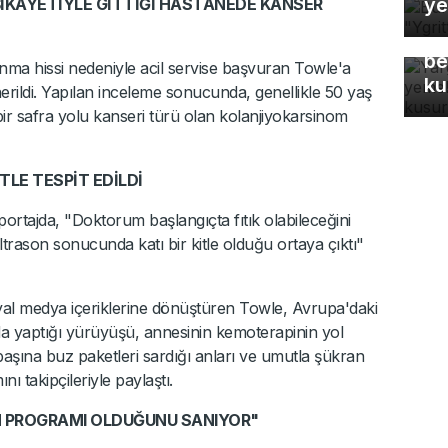
ye
 ŞİKAYETİYLE GİTTİĞİ HASTANEDE KANSER
Ya
Eş
be
anma hissi nedeniyle acil servise başvuran Towle'a
ku
nerildi. Yapılan inceleme sonucunda, genellikle 50 yaş
bir safra yolu kanseri türü olan kolanjiyokarsinom
TLE TESPİT EDİLDİ
ortajda, "Doktorum başlangıçta fıtık olabileceğini
trason sonucunda katı bir kitle olduğu ortaya çıktı"
al medya içeriklerine dönüştüren Towle, Avrupa'daki
da yaptığı yürüyüşü, annesinin kemoterapinin yol
 başına buz paketleri sardığı anları ve umutla şükran
 takipçileriyle paylaştı.
N PROGRAMI OLDUĞUNU SANIYOR"