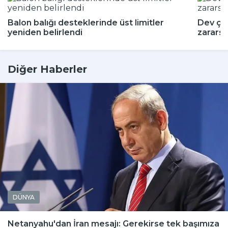
Balon balığı desteklerinde üst limitler
Dev çeki
yeniden belirlendi
zararsı
Diğer Haberler
DÜNYA
Netanyahu'dan İran mesajı: Gerekirse tek başımıza