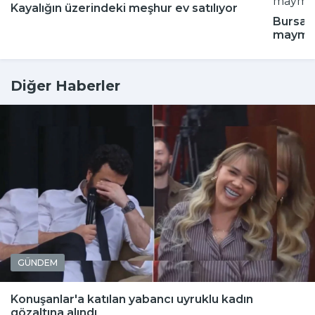
Kayalığın üzerindeki meşhur ev satılıyor
Bursa'd
maymun
Diğer Haberler
GÜNDEM
Konuşanlar'a katılan yabancı uyruklu kadın
gözaltına alındı