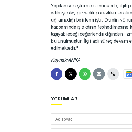
Yapılan soruşturma sonucunda, ilgili pers
edilmiş; olay güvenlik görevlileri tara
uğramadığı belirlenmiştir. Disiplin yö
kapsamında iş akdinin feshedilmesine kar
taşıyabileceği değerlendirildiğinden, 
bulunulmuştur. İlgili adli süreç devam 
edilmektedir."
Kaynak:ANKA
YORUMLAR