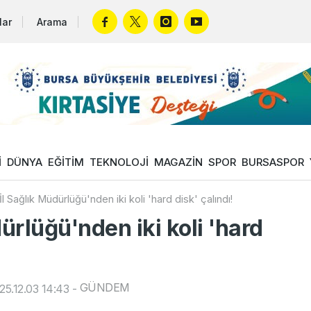
lar
Arama
İ
DÜNYA
EĞİTİM
TEKNOLOJİ
MAGAZİN
SPOR
BURSASPOR
İl Sağlık Müdürlüğü'nden iki koli 'hard disk' çalındı!
dürlüğü'nden iki koli 'hard
GÜNDEM
5.12.03 14:43
-