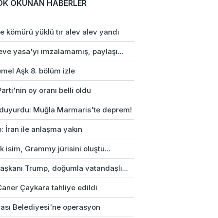
OK OKUNAN HABERLER
e kömürü yüklü tır alev alev yandı
eve yasa'yı imzalamamış, paylaşı...
mel Aşk 8. bölüm izle
arti'nin oy oranı belli oldu
duyurdu: Muğla Marmaris'te deprem!
: İran ile anlaşma yakın
rk isim, Grammy jürisini oluştu...
aşkanı Trump, doğumla vatandaşlı...
Caner Çaykara tahliye edildi
ası Belediyesi'ne operasyon