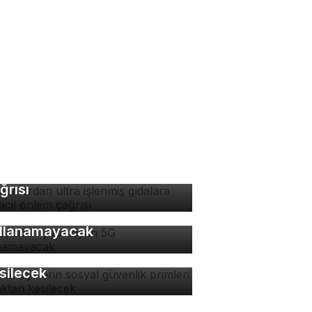
manlardan ultra işlenmiş
dalara karşı acil önlem
ğrısı
 ayarları yapmayan 5G
llanamayacak
tokuryelerin sosyal
venlik primleri kaynaktan
silecek