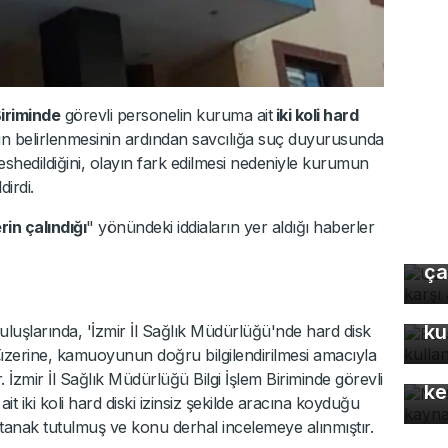
Biriminde
görevli personelin kuruma ait
iki koli hard
un belirlenmesinin ardından savcılığa suç duyurusunda
eshedildiğini, olayın fark edilmesi nedeniyle kurumun
irdi.
Uz
rin çalındığı
" yönündeki iddiaların yer aldığı haberler
gı
ça
Bu
ku
luşlarında, 'İzmir İl Sağlık Müdürlüğü'nde hard disk
Mo
r üzerine, kamuoyunun doğru bilgilendirilmesi amacıyla
gü
 İzmir İl Sağlık Müdürlüğü Bilgi İşlem Biriminde görevli
ke
iki koli hard diski izinsiz şekilde aracına koyduğu
tanak tutulmuş ve konu derhal incelemeye alınmıştır.