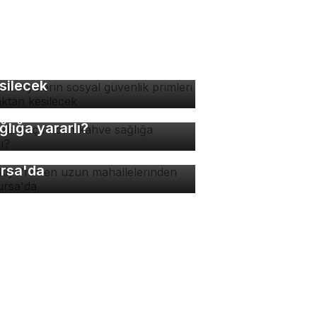
tokuryelerin sosyal
venlik primleri kaynaktan
silecek
nde kaç fincan kahve
ğlığa yararlı?
rkiye'nin en uzun
hallelerinden biri
rsa'da