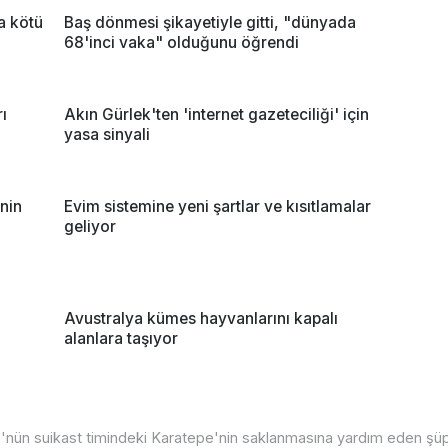
na kötü
Baş dönmesi şikayetiyle gitti, "dünyada
68'inci vaka" olduğunu öğrendi
ı
Akın Gürlek'ten 'internet gazeteciliği' için
yasa sinyali
nin
Evim sistemine yeni şartlar ve kısıtlamalar
geliyor
Avustralya kümes hayvanlarını kapalı
alanlara taşıyor
nün suikast timindeki Karatepe'nin saklanmasına yardım eden şüp