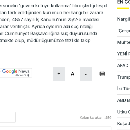
EN Ç
onelin 'güveni kötüye kullanma' fiilini işlediği tespit
fından fark edildiğinden kurumun herhangi bir zarara
Nargil
nünden, 4857 sayılı İş Kanunu'nun 25/2-e maddesi
ar verilmiştir. Ayrıca eylemin adli suç niteliği
'Çerç
İzmir Cumhuriyet Başsavcılığına suç duyurusunda
etmekte olup, müdürlüğümüzce titizlikle takip
Muhte
YENİ P
AFAD 
+
A
-
Trump
İki Tü
ABD B
Utku 
Kalan karakter :
450
Kuşad