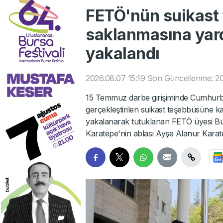
FETÖ'nün suikast 
saklanmasına yar
yakalandı
2026.08.07 15:19
Son Güncellenme: 20
15 Temmuz darbe girişiminde Cumhurb
gerçekleştirilen suikast teşebbüsüne kat
yakalanarak tutuklanan FETÖ üyesi Bur
Karatepe'nin ablası Ayşe Alanur Karat