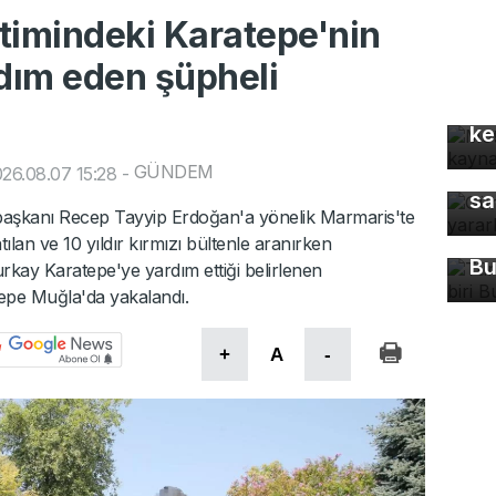
timindeki Karatepe'nin
dım eden şüpheli
Mo
gü
ke
GÜNDEM
Gü
26.08.07 15:28
-
sa
Tü
aşkanı Recep Tayyip Erdoğan'a yönelik Marmaris'te
ma
ılan ve 10 yıldır kırmızı bültenle aranırken
Bu
kay Karatepe'ye yardım ettiği belirlenen
epe Muğla'da yakalandı.
+
A
-