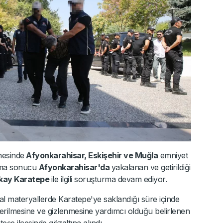
nesinde
Afyonkarahisar, Eskişehir ve Muğla
emniyet
ışma sonucu
Afyonkarahisar'da
yakalanan ve getirildiği
kay Karatepe
ile ilgili soruşturma devam ediyor.
l materyallerde Karatepe'ye saklandığı süre içinde
derilmesine ve gizlenmesine yardımcı olduğu belirlenen
e ilçesinde gözaltına alındı.